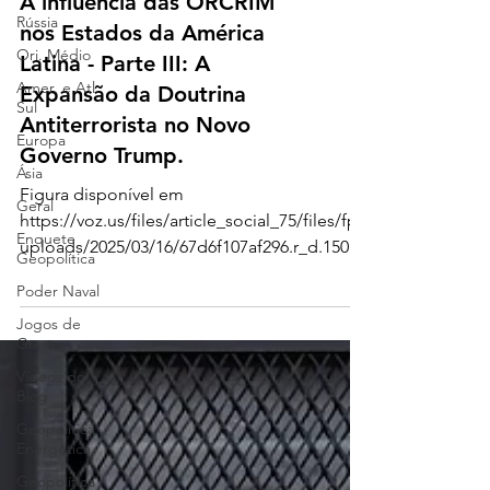
A influência das ORCRIM
Rússia
nos Estados da América
Ori. Médio
Latina - Parte III: A
Amer. e Atl.
Expansão da Doutrina
Sul
Antiterrorista no Novo
Europa
Governo Trump.
Ásia
Figura disponível em
Geral
https://voz.us/files/article_social_75/files/fp/
Enquete
uploads/2025/03/16/67d6f107af296.r_d.1500-
Geopolítica
1000-0.jpeg Introdução A...
Poder Naval
Jogos de
Guerra
Vídeos do
Blog
Geopolítica
Energética
Geopolítica