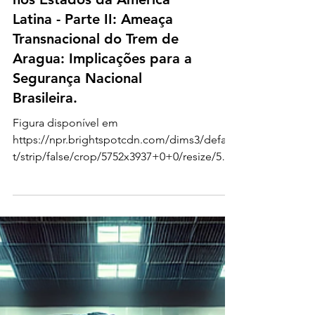
A influência das ORCRIM
nos Estados da América
Latina - Parte II: Ameaça
Transnacional do Trem de
Aragua: Implicações para a
Segurança Nacional
Brasileira.
Figura disponível em
https://npr.brightspotcdn.com/dims3/defaul
t/strip/false/crop/5752x3937+0+0/resize/575
2x3937!/?url=http%3A%2F%2Fnpr-b...