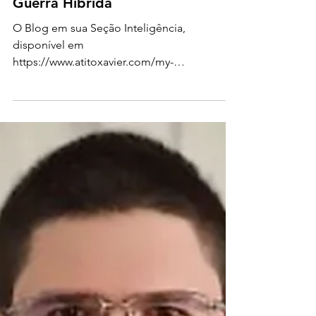
Seção Inteligência:
Inteligência russa parte III -
Guerra Híbrida
O Blog em sua Seção Inteligência,
disponível em
https://www.atitoxavier.com/my-
blog/categories/se%C3%A7%C3%A3o-
intelig%C3%AAncia , vem...