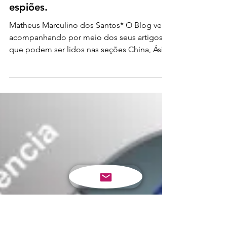
EUA pretendem lançar
constelação de satélites
espiões.
Matheus Marculino dos Santos* O Blog vem