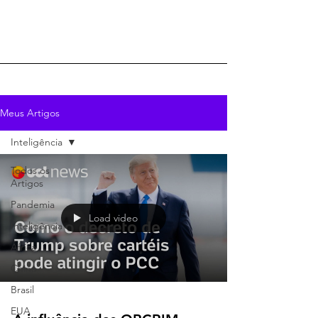
Meus Artigos
Inteligência
Todos os
Artigos
Pandemia
Load video
Inteligência
África
China
Brasil
EUA