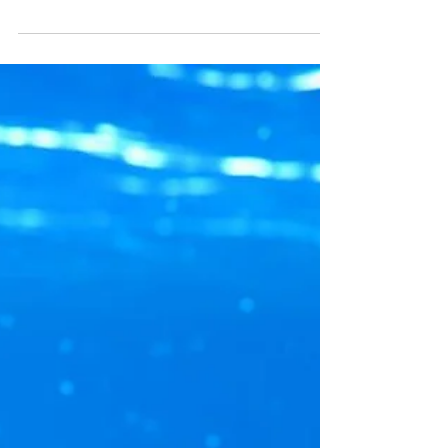
Inteligência russa e os
possíveis interesses no
Brasil. Parte III
O Blog em sua Seção Inteligência,
disponível em
https://www.atitoxavier.com/my-
blog/categories/se%C3%A7%C3%A3o-
intelig%C3%AAncia, vem,...