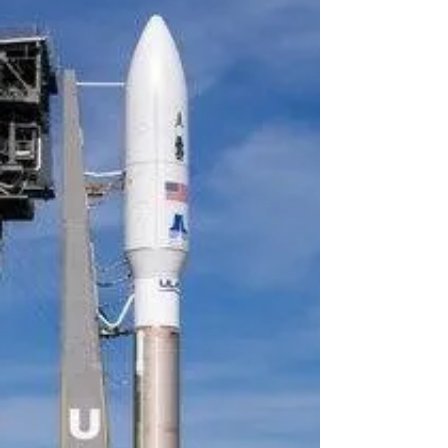
A inteligência indiana e a
crise diplomática entre o
Canadá e a Índia.
No dia 18 de setembro o Primeiro-Ministro
do Canadá, Justin Trudeau, acusou
formalmente o governo indiano de
assassinar, em junho deste...