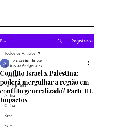
Registre-se
Post
Todos os Artigos
Alexandre Tito Xavier
Todos os Artigos
22 de out. de 2023
Conflito Israel x Palestina:
Pandemia
poderá mergulhar a região em
Inteligência
conflito generalizado? Parte III.
África
Impactos
China
Brasil
EUA