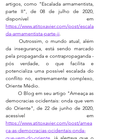
artigos, como "Escalada armamentista, 
parte II", de 08 de julho de 2020, 
disponível em 
https://www.atitoxavier.com/post/escala
da-armamentista-parte-ii
.
	Outrossim, o mundo atual, além 
da insegurança, está sendo marcado 
pela propaganda e contrapropaganda - 
pós verdade, o que facilita e 
potencializa uma possível escalada do 
conflito no, extremamente complexo, 
Oriente Médio. 
	O Blog em seu artigo "Ameaça as 
democracias ocidentais: onda que vem 
do Oriente", de 22 de junho de 2020, 
acessível em 
https://www.atitoxavier.com/post/amea
ça-as-democracias-ocidentais-onda-
que-vem-do-oriente
, já alertava que o 