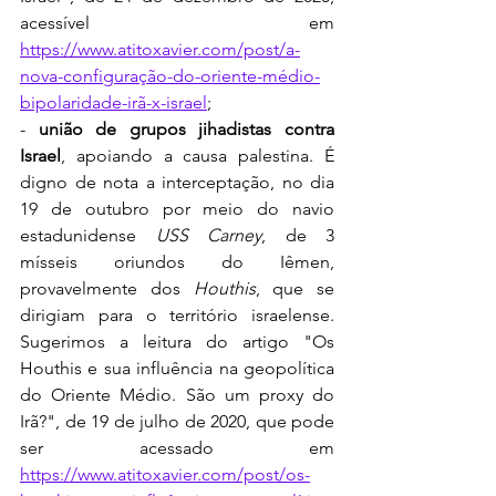
acessível em 
https://www.atitoxavier.com/post/a-
nova-configuração-do-oriente-médio-
bipolaridade-irã-x-israel
;
- 
união de grupos jihadistas contra 
Israel
, apoiando a causa palestina. É 
digno de nota a interceptação, no dia 
19 de outubro por meio do navio 
estadunidense 
USS Carney
, de 3 
mísseis oriundos do Iêmen, 
provavelmente dos 
Houthis
, que se 
dirigiam para o território israelense. 
Sugerimos a leitura do artigo "Os 
Houthis e sua influência na geopolítica 
do Oriente Médio. São um proxy do 
Irã?", de 19 de julho de 2020, que pode 
ser acessado em 
https://www.atitoxavier.com/post/os-