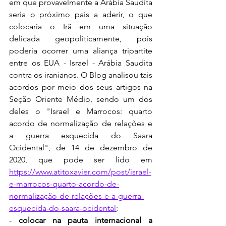
em que provavelmente a Arábia Saudita 
seria o próximo país a aderir, o que 
colocaria o Irã em uma situação 
delicada geopoliticamente, pois 
poderia ocorrer uma aliança tripartite 
entre os EUA - Israel - Arábia Saudita 
contra os iranianos. O Blog analisou tais 
acordos por meio dos seus artigos na 
Seção Oriente Médio, sendo um dos 
deles o "Israel e Marrocos: quarto 
acordo de normalização de relações e 
a guerra esquecida do Saara 
Ocidental", de 14 de dezembro de 
2020, que pode ser lido em 
https://www.atitoxavier.com/post/israel-
e-marrocos-quarto-acordo-de-
normalização-de-relações-e-a-guerra-
esquecida-do-saara-ocidental
;
- 
colocar na pauta internacional a 