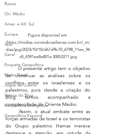
Rússia
Ori. Médio
Amer. e Atl. Sul
Europa
Figura disponível em 
https://midias.correiobraziliense.com.br/_mi
Ásia
dias/jpg/2023/10/10/d67d9b70_6798_11ee_96
Geral
c8_4391ee8a401a-30053211.jpg
Enquete Geopolítica
	O presente artigo tem o objetivo 
Poder Naval
de continuar as análises sobre os 
conflitos entre os israelenses e os 
Jogos de Guerra
palestinos, pois desde a criação do 
Vídeos do Blog
Blog temos acompanhado a 
complexidade do Oriente Médio. 
Geopolítica Energética
	Assim, o atual embate entre as 
Geopolítica Espacial
forças armadas de Israel e os terroristas 
do Grupo palestino Hamas merece 
destaque e atenção, em virtude da 