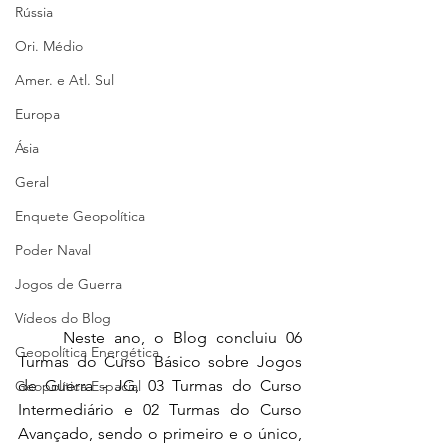
Rússia
Ori. Médio
Amer. e Atl. Sul
Europa
Ásia
Geral
Enquete Geopolítica
Poder Naval
Jogos de Guerra
Vídeos do Blog
	Neste ano, o Blog concluiu 06 
Geopolítica Energética
Turmas do Curso Básico sobre Jogos 
de Guerra - JG, 03 Turmas do Curso 
Geopolítica Espacial
Intermediário e 02 Turmas do Curso 
Avançado, sendo o primeiro e o único, 