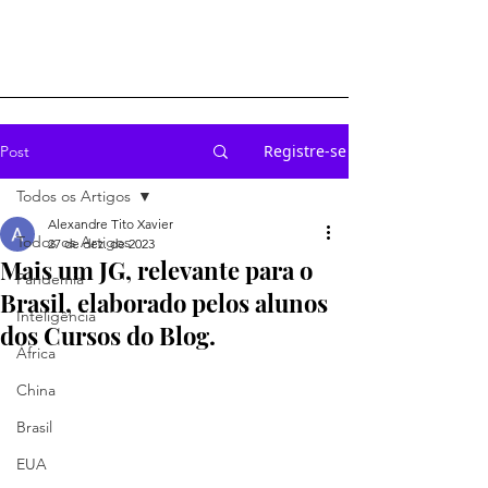
Registre-se
Post
Todos os Artigos
Alexandre Tito Xavier
Todos os Artigos
27 de dez. de 2023
Mais um JG, relevante para o
Pandemia
Brasil, elaborado pelos alunos
Inteligência
dos Cursos do Blog.
África
China
Brasil
EUA