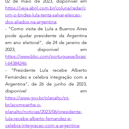
02 de maio de 2023, disponível em 
https://veja.abril.com.br/coluna/radar/c
om-o-bndes-lula-tenta-salvar-eleicao-
dos-aliados-na-argentina
;
- "Como visita de Lula a Buenos Aires 
pode ajudar presidente da Argentina 
em ano eleitoral",  de 24 de janeiro de 
2023, disponível em 
https://www.bbc.com/portuguese/brasi
l-64384246
;
- "Presidente Lula recebe Alberto 
Fernández e celebra integração com a 
Argentina", de 26 de junho de 2023, 
disponível em 
https://www.gov.br/planalto/pt-
br/acompanhe-o-
planalto/noticias/2023/06/presidente-
lula-recebe-alberto-fernandez-e-
celebra-integracao-com-a-argentina
;