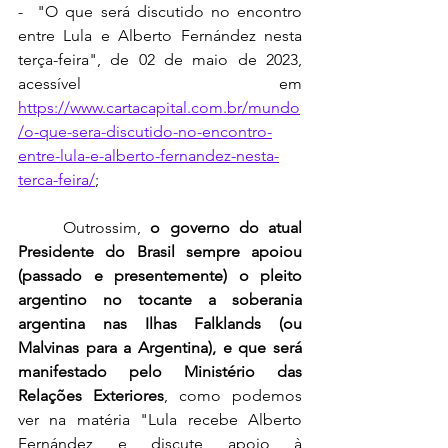
-  "O que será discutido no encontro 
entre Lula e Alberto Fernández nesta 
terça-feira", de 02 de maio de 2023, 
acessível em 
https://www.cartacapital.com.br/mundo
/o-que-sera-discutido-no-encontro-
entre-lula-e-alberto-fernandez-nesta-
terca-feira/
;
	Outrossim, 
o governo do atual 
Presidente do Brasil sempre apoiou 
(passado e presentemente) o pleito 
argentino no tocante a soberania 
argentina nas Ilhas Falklands (ou 
Malvinas para a Argentina), e que será 
manifestado pelo Ministério das 
Relações Exteriores
, como podemos 
ver na matéria "Lula recebe Alberto 
Fernández e discute apoio à 