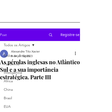
Registre-se
Post
Todos os Artigos
Alexandre Tito Xavier
Todos os Artigos
8 de jul. de 2023
As pérolas inglesas no Atlântico
Pandemia
Sul e a sua importância
Inteligência
estratégica. Parte III
África
China
Brasil
EUA