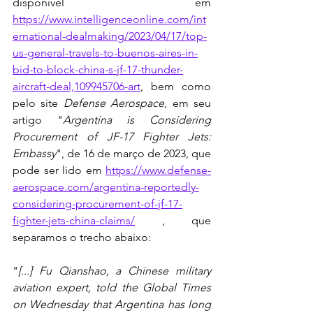
disponível em 
https://www.intelligenceonline.com/int
ernational-dealmaking/2023/04/17/top-
us-general-travels-to-buenos-aires-in-
bid-to-block-china-s-jf-17-thunder-
aircraft-deal,109945706-art
, bem como 
pelo site 
Defense Aerospace
, em seu 
artigo "
Argentina is Considering 
Procurement of JF-17 Fighter Jets: 
Embassy
", de 16 de março de 2023, que 
pode ser lido em 
https://www.defense-
aerospace.com/argentina-reportedly-
considering-procurement-of-jf-17-
fighter-jets-china-claims/
 , que 
separamos o trecho abaixo:
"
[...] Fu Qianshao, a Chinese military 
aviation expert, told the Global Times 
on Wednesday that Argentina has long 