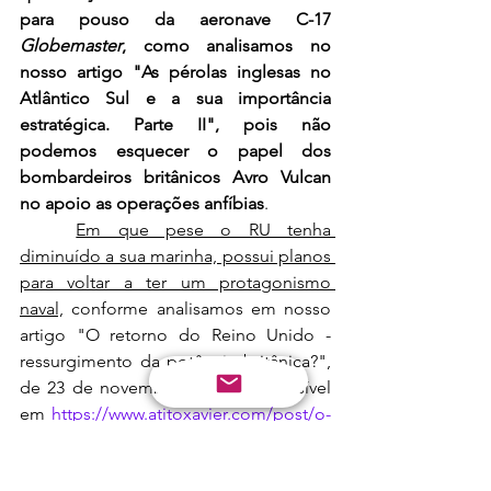
para pouso da aeronave C-17 
Globemaster
, como analisamos no 
nosso artigo "As pérolas inglesas no 
Atlântico Sul e a sua importância 
estratégica. Parte II", pois não 
podemos esquecer o papel dos 
bombardeiros britânicos Avro Vulcan 
no apoio as operações anfíbias
.
Em que pese o RU tenha 
diminuído a sua marinha, possui planos 
para voltar a ter um protagonismo 
naval,
 conforme analisamos em nosso 
artigo "O retorno do Reino Unido - 
ressurgimento da potência britânica?", 
de 23 de novembro de 2020, acessível 
em 
https://www.atitoxavier.com/post/o-
retorno-do-reino-unido-ressurgimento-
da-potência-britânica
, bem como não 