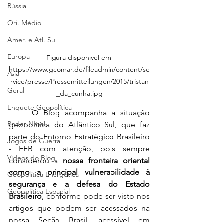
Rússia
Ori. Médio
Amer. e Atl. Sul
Europa
Figura disponível em 
https://www.geomar.de/fileadmin/content/se
Ásia
rvice/presse/Pressemitteilungen/2015/tristan
Geral
_da_cunha.jpg
Enquete Geopolítica
	O Blog acompanha a situação 
Poder Naval
geopolítica do Atlântico Sul, que faz 
parte do Entorno Estratégico Brasileiro 
Jogos de Guerra
- EEB com atenção, pois sempre 
Vídeos do Blog
considerou a 
nossa fronteira oriental 
como a principal vulnerabilidade à 
Geopolítica Energética
segurança e a defesa do Estado 
Geopolítica Espacial
Brasileiro
, conforme pode ser visto nos 
artigos que podem ser acessados na 
nossa Seção Brasil, acessível em 