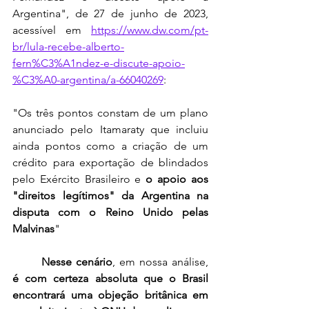
Argentina", de 27 de junho de 2023, 
acessível em 
https://www.dw.com/pt-
br/lula-recebe-alberto-
fern%C3%A1ndez-e-discute-apoio-
%C3%A0-argentina/a-66040269
:
"Os três pontos constam de um plano 
anunciado pelo Itamaraty que incluiu 
ainda pontos como a criação de um 
crédito para exportação de blindados 
pelo Exército Brasileiro e 
o apoio aos 
"direitos legítimos" da Argentina na 
disputa com o Reino Unido pelas 
Malvinas
"
Nesse cenário
, em nossa análise, 
é com certeza absoluta que o Brasil 
encontrará uma objeção britânica em 