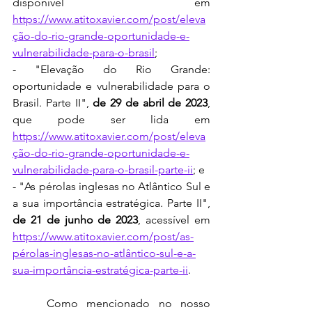
disponível em 
https://www.atitoxavier.com/post/eleva
ção-do-rio-grande-oportunidade-e-
vulnerabilidade-para-o-brasil
;
- "Elevação do Rio Grande: 
oportunidade e vulnerabilidade para o 
Brasil. Parte II", 
de 29 de abril de 2023
, 
que pode ser lida em 
https://www.atitoxavier.com/post/eleva
ção-do-rio-grande-oportunidade-e-
vulnerabilidade-para-o-brasil-parte-ii
;
 e
- "As pérolas inglesas no Atlântico Sul e 
a sua importância estratégica. Parte II", 
de 21 de junho de 2023
, acessível em 
https://www.atitoxavier.com/post/as-
pérolas-inglesas-no-atlântico-sul-e-a-
sua-importância-estratégica-parte-ii
.
	Como mencionado no nosso 