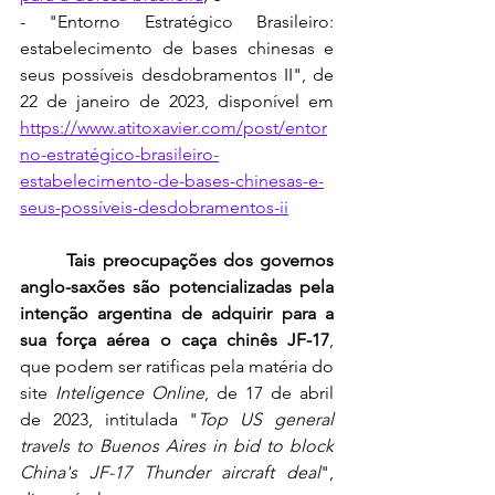
- "Entorno Estratégico Brasileiro: 
estabelecimento de bases chinesas e 
seus possíveis desdobramentos II", de 
22 de janeiro de 2023, disponível em 
https://www.atitoxavier.com/post/entor
no-estratégico-brasileiro-
estabelecimento-de-bases-chinesas-e-
seus-possíveis-desdobramentos-ii
Tais preocupações dos governos 
anglo-saxões são potencializadas pela 
intenção argentina de adquirir para a 
sua força aérea o caça chinês JF-17
, 
que podem ser ratificas pela matéria do 
site 
Inteligence Online
, de 17 de abril 
de 2023, intitulada "
Top US general 
travels to Buenos Aires in bid to block 
China's JF-17 Thunder aircraft deal
", 