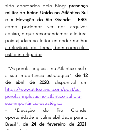
sido abordados pelo Blog: 
presença 
militar do Reino Unido no Atlântico Sul 
e a Elevação do Rio Grande - ERG
, 
como podemos ver nos arquivos 
abaixo, e que recomendamos a leitura, 
pois ajudará ao leitor entender melhor 
a relevância dos temas, bem como eles 
estão interligados
:
- "As pérolas inglesas no Atlântico Sul e 
a sua importância estratégica", 
de 12 
de abril de 2020
, disponível em 
https://www.atitoxavier.com/post/as-
pérolas-inglesas-no-atlântico-sul-e-a-
sua-importância-estratégica
;
- "Elevação do Rio Grande: 
oportunidade e vulnerabilidade para o 
Brasil", 
de 24 de fevereiro de 2021
, 