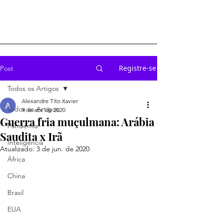
Registre-se
Post
Todos os Artigos
Alexandre Tito Xavier
Todos os Artigos
9 de abr. de 2020
Guerra fria muçulmana: Arábia
Pandemia
Saudita x Irã
Inteligência
Atualizado:
3 de jun. de 2020
África
China
Brasil
EUA