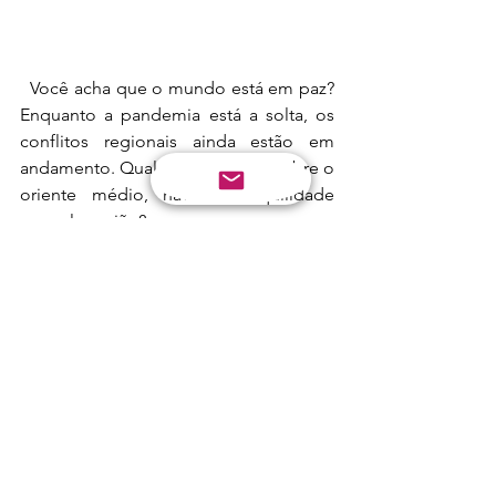
  Você acha que o mundo está em paz? 
Enquanto a pandemia está a solta, os 
conflitos regionais ainda estão em 
andamento. Qual a sua opinião sobre o 
oriente médio, haverá tranquilidade 
naquela região?
Ori. Médio
Ver tudo
Posts recentes