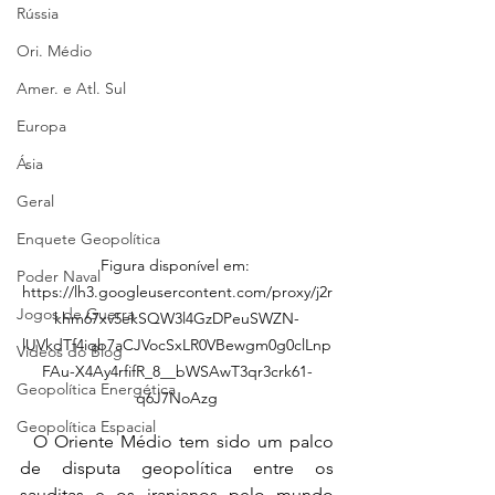
Rússia
Ori. Médio
Amer. e Atl. Sul
Europa
Ásia
Geral
Enquete Geopolítica
Figura disponível em: 
Poder Naval
https://lh3.googleusercontent.com/proxy/j2r
Jogos de Guerra
khm67xv5ekSQW3l4GzDPeuSWZN-
lUVkdTf4iqb7aCJVocSxLR0VBewgm0g0clLnp
Vídeos do Blog
FAu-X4Ay4rfifR_8__bWSAwT3qr3crk61-
Geopolítica Energética
q6J7NoAzg
Geopolítica Espacial
  O Oriente Médio tem sido um palco 
de disputa geopolítica entre os 
sauditas e os iranianos pelo mundo 