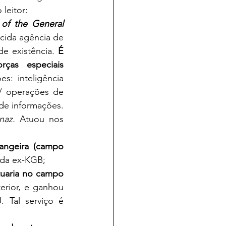
 leitor:
of the General 
cida agência de 
e existência. 
É 
ças especiais 
: inteligência 
 / operações de 
de informações. 
naz. 
Atuou nos 
rangeira (campo 
 da ex-KGB;
tuaria no campo 
erior, e ganhou 
 Tal serviço é 