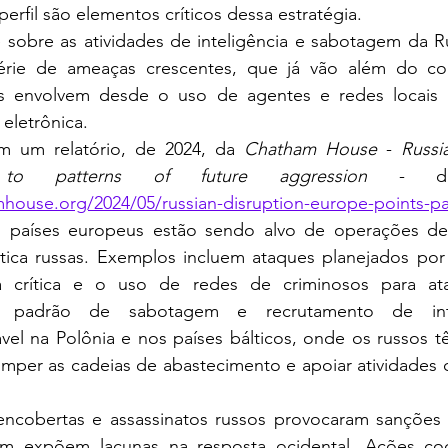
perfil são elementos críticos dessa estratégia.
rie de ameaças crescentes, que já vão além do conf
es envolvem desde o uso de agentes e redes locais a
eletrônica. 
m um relatório, de 2024, da 
Chatham House
 - 
Russi
to patterns of future aggression
house.org/2024/05/russian-disruption-europe-points-pat
os países europeus estão sendo alvo de operações d
nética russas. Exemplos incluem ataques planejados por
ura crítica e o uso de redes de criminosos para ata
te padrão de sabotagem e recrutamento de inte
ável na Polônia e nos países bálticos, onde os russos 
omper as cadeias de abastecimento e apoiar atividades 
m expõem lacunas na resposta ocidental. Ações coo