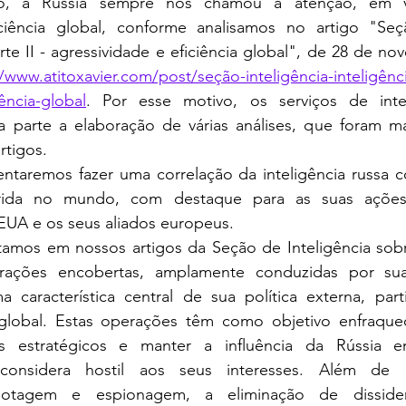
iciência global, conforme analisamos no artigo "
Seçã
arte II - agressividade e eficiência global", de 28 de no
//www.atitoxavier.com/post/seção-inteligência-inteligênci
iência-global
. Por esse motivo, os serviços de intel
parte a elaboração de várias análises, que foram mat
rtigos.
rida no mundo, com destaque para as suas ações
EUA e os seus aliados europeus.
erações encobertas, amplamente conduzidas por sua
ma característica central de sua política externa, par
lobal. Estas operações têm como objetivo enfraquece
es estratégicos e manter a influência da Rússia
 considera hostil aos seus interesses. Além de
botagem e espionagem, a eliminação de dissiden