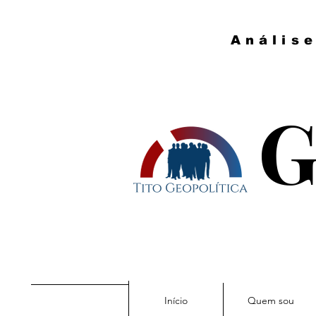
Anális
G
Início
Quem sou