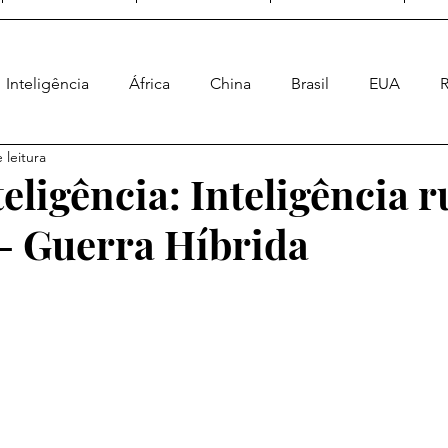
Inteligência
África
China
Brasil
EUA
R
 leitura
Ásia
Geral
Enquete Geopolítica
Poder Naval
eligência: Inteligência r
 - Guerra Híbrida
a Energética
Geopolítica Espacial