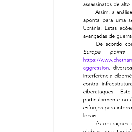
assassinatos de alto 
	Assim, a análise sobre as atividades de inteligência e sabotagem da Rússia na Europa 
aponta para uma sé
Ucrânia. Estas açõ
avançadas de guerra 
	De acordo co
Europe points 
https://www.chatham
aggression
, divers
interferência ciber
contra infraestrut
ciberataques. Es
particularmente not
esforços para interr
locais.
	As operações encobertas e assassinatos russos provocaram sanções e condenações 
globais, mas també