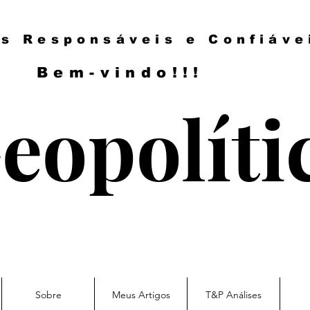
es Responsáveis e Confiáve
Bem-vindo!!!
eopolíti
Sobre
Meus Artigos
T&P Análises