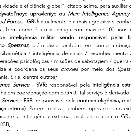
sividade e eficiência global", citado acima, para auxiliar o
yvatel’noye upravleniye ou 
Main Intelligence Agency 
med Forces
 - GRU:
 atualmente é a mais agressiva e conhe
ssa, bem como é a mais antiga com mais de 100 anos d
 inteligência militar sendo responsável pelas for
mo 
Spetsnaz
, 
além disso também tem como atribuições
a cibernética / inteligência de sinais / reconhecimento
operações psicológicas / missões de sabotagem / guerra 
iza e coordena os seus 
proxies
 por meio dos 
Spets
nia, Síria, dentre outros
;
gence Service
 - SVR:
 responsável pela 
inteligência est
alha em coordenação com o GRU. Tal serviço é derivado
 Service
 - FSB
: responsável pela 
contrainteligência, e a
ça interna)
. Porém, realiza, também, operações no ext
cante a inteligência externa, rivalizando com o GRU.
-KGB;