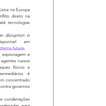
lito direto na 
té tecnologias 
an disruption in 
 - disponível em 
terns-future-
e espionagem e 
 agentes russos 
ques físicos e 
rmediários é 
têm concentrado 
contra governos 
rdenadas para 