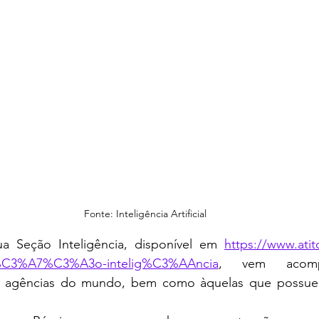
Fonte: Inteligência Artificial
a Seção Inteligência, disponível em 
https://www.ati
e%C3%A7%C3%A3o-intelig%C3%AAncia
, vem acomp
s e agências do mundo, bem como àquelas que possue