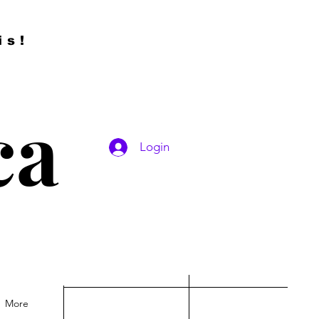
is!
ca
Login
More