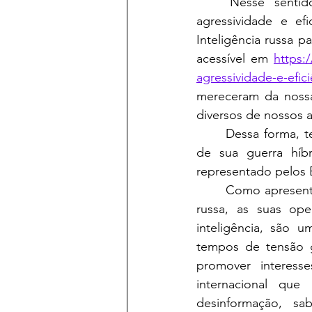
	Nesse sentido, a Rússia sempre nos chamou a atenção, em virtude da sua 
agressividade e ef
Inteligência russa p
acessível em 
https:
agressividade-e-efic
mereceram da nossa 
diversos de nossos a
	Dessa forma, tentaremos fazer uma correlação da inteligência russa com a condução 
de sua guerra híb
representado pelos 
	Como apresentamos em nossos artigos da Seção de Inteligência sobre a inteligência 
russa, as suas op
inteligência, são u
tempos de tensão g
promover interess
internacional que
desinformação, sa