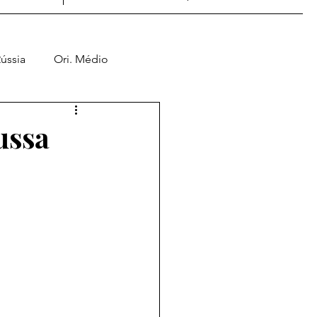
ússia
Ori. Médio
Jogos de Guerra
ussa