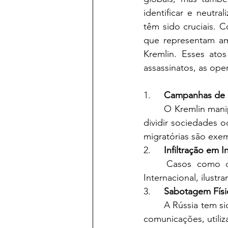
identificar e neutra
têm sido cruciais. 
que representam am
Kremlin. Esses atos
assassinatos, as ope
1.	
Campanhas de 
	O Kremlin manipula plataformas digitais e mídias estatais para espalhar notícias falsas e 
dividir sociedades 
migratórias são exe
2.	
Infiltração em 
	Casos como o de Sergei Cherkasov, um agente que infiltrou-se na Corte Penal 
Internacional, ilustr
3.	
Sabotagem Físi
	A Rússia tem sido ligada a ataques em infraestruturas críticas, como redes de energia e 
comunicações, utili