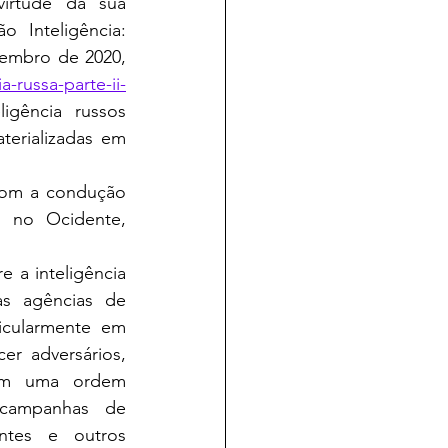
o Inteligência: 
vembro de 2020, 
a-russa-parte-ii-
igência russos 
erializadas em 
 no Ocidente, 
s agências de 
ticularmente em 
r adversários, 
 em uma ordem 
 campanhas de 
tes e outros 