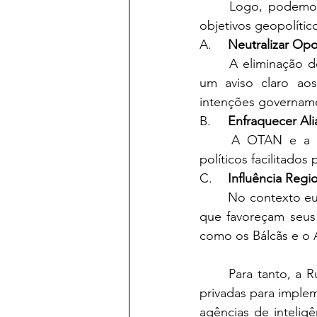
	Logo, podemos concluir que essas ações são projetadas para alcançar os seguintes 
objetivos geopolític
A.	
Neutralizar Opo
	A eliminação de críticos serve para preservar o regime autoritário de Putin, enviando 
um aviso claro ao
intenções govername
B.	
Enfraquecer Ali
	A OTAN e a União Europeia são alvos principais. Divisões internas e escândalos 
políticos facilitado
C.	
Influência Regi
	No contexto europeu, a Rússia busca enfraquecer o apoio à Ucrânia e moldar políticas 
que favoreçam seus 
como os Bálcãs e o 
	Para tanto, a 
privadas para imple
agências de intelig