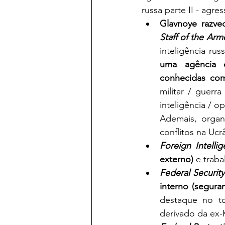
russa parte II - agres
Glavnoye razved
Staff of the Ar
inteligência ru
uma agência de
conhecidas co
militar / guerr
inteligência / 
Ademais, organ
conflitos na Ucrâ
Foreign Intelli
externo)
 e trab
Federal Security
interno (seguran
destaque no to
derivado da ex