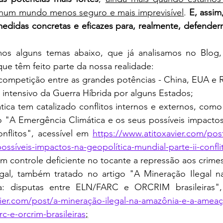
 num mundo menos seguro e mais imprevisível
. 
E, assim,
didas concretas e eficazes para, realmente, defenderm
 que têm feito parte da nossa realidade: 
competição entre as grandes potências - China, EUA e R
 intensivo da Guerra Híbrida por alguns Estados;
ática tem catalizado conflitos internos e externos, co
o "A Emergência Climática e os seus possíveis impactos
onflitos", acessível em 
https://www.atitoxavier.com/pos
possíveis-impactos-na-geopolítica-mundial-parte-ii-confli
m controle deficiente no tocante a repressão aos crimes 
gal, também tratado no artigo "A Mineração Ilegal n
vier.com/post/a-mineração-ilegal-na-amazônia-e-a-ameaç
rc-e-orcrim-brasileiras
;