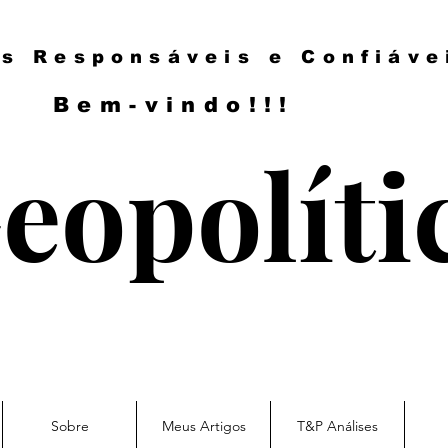
es Responsáveis e Confiáve
Bem-vindo!!!
eopolíti
Sobre
Meus Artigos
T&P Análises