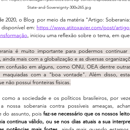
State-and-Sovereignty-300x265.jpg
 disponível em: 
https://www.atitoxavier.com/post/artigo
ansformação
,
 iniciou uma reflexão sobre o tema, em que
rania é muito importante para podermos continuar 
, ainda mais com a globalização e as diversas organizaçõe
am confusão em alguns, como ONU, OEA dentre outras
is maquiadas com a "boa vontade". Além disso, esta
e não possui fronteiras físicas.
a nossa soberania contra possíveis ameaças, acham
e do assunto, pois 
faz-se necessário que os nossos leitor
ia continua válido, ou se nos dias atuais a sua interp
s potências mais fortes
, 
ainda mais quando estamos 