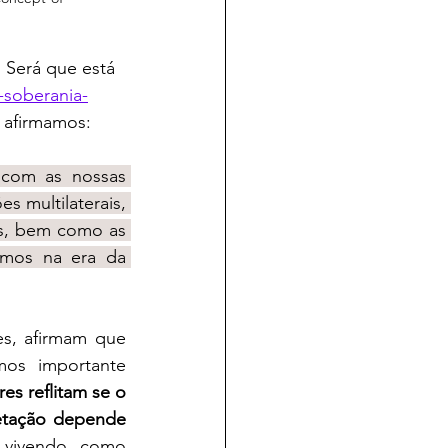
-soberania-
 afirmamos:
com as nossas 
s multilaterais, 
, bem como as 
mos na era da 
os importante 
es reflitam se o 
retação depende 
vivendo, como 