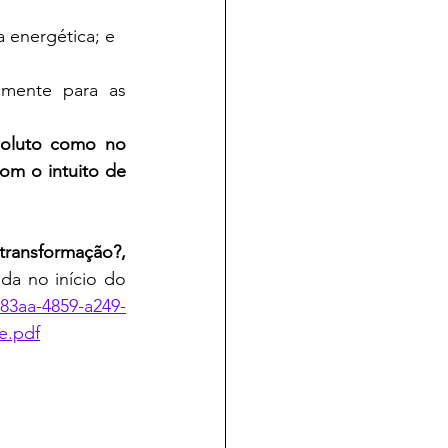
 energética; e
oluto como no 
m o intuito de 
SOBERANIA: será que está em transformação?, 
da no início do 
83aa-4859-a249-
e.pdf