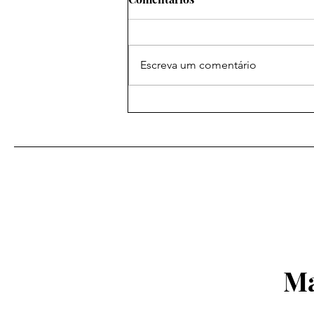
Escreva um comentário
O impacto na economia
mundial, notadamente na
China e no Brasil, do
fechamento ou controle por
um país do estreito de
Malaca: uma análise pela
Metodologia Integrada de
Análise Geopolítica (MIAG).
Ma