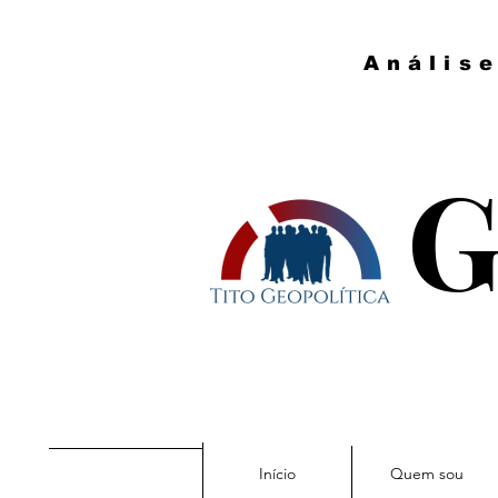
Anális
G
Início
Quem sou