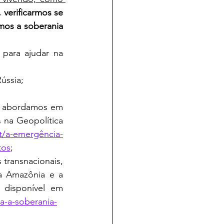
 verificarmos se 
os a soberania 
ússia;
mo abordamos em 
 na Geopolítica 
t/a-emergência-
tos
;
transnacionais, 
a Amazônia e a 
ameaça a soberania: disputas entre ELN/FARC e ORCRIM brasileiras", disponível em 
a-a-soberania-