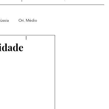
ússia
Ori. Médio
Jogos de Guerra
sidade