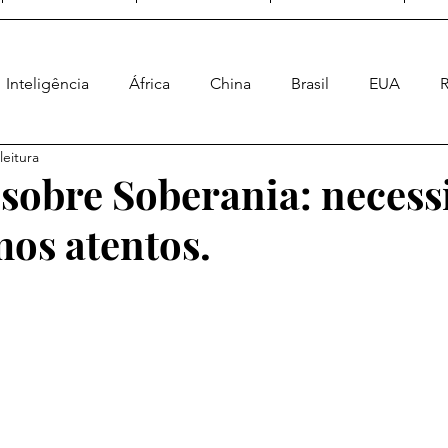
Inteligência
África
China
Brasil
EUA
R
leitura
Ásia
Geral
Enquete Geopolítica
Poder Naval
 sobre Soberania: neces
mos atentos.
a Energética
Geopolítica Espacial