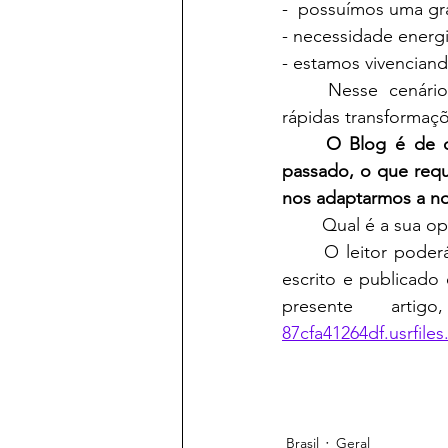
-  possuímos uma gra
- necessidade energ
- estamos vivencian
	Nesse cenário, torna-se relevante que nos preparemos adequadamente para as 
rápidas transforma
O Blog é de o
passado, o que requ
nos adaptarmos a no
	Qual é a sua op
	O leitor poder
escrito e publicado 
presente art
87cfa41264df.usrfi
Brasil
Geral