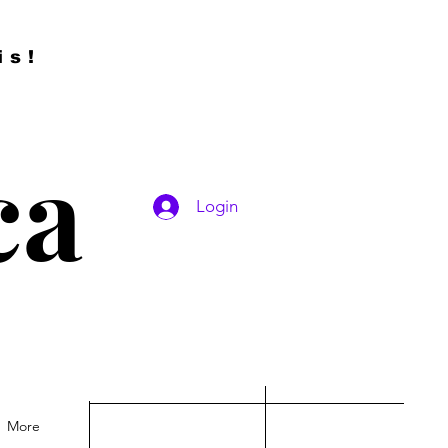
is!
ca
Login
More