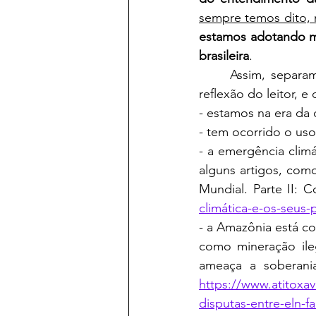
sempre temos dito,
estamos adotando me
brasileira
.
	Assim, separamos alguns temas abaixo, que já analisamos no Blog, para ajudar na 
reflexão do leitor, e
- estamos na era da 
- tem ocorrido o uso
- a emergência clim
alguns artigos, com
Mundial. Parte II: C
climática-e-os-seus-
- a Amazônia está co
como mineração ile
https://www.atitoxa
disputas-entre-eln-fa