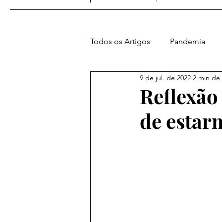
Todos os Artigos
Pandemia
9 de jul. de 2022
2 min de 
Amer. e Atl. Sul
Europa
Reflexão
de estar
Vídeos do Blog
Geopolític