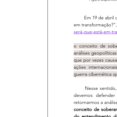
	Em 19 de abril de 2020, o Blog  por meio da matéria "Artigo: Soberania: Será que está 
em transformação?",
será-que-está-em-tr
o conceito de sobe
análises geopolíticas
que por vezes caus
ações internaciona
guerra cibernética qu
	Nesse sentido, como a sociedade e os políticos brasileiros, por vezes, afirmam que 
devemos defender 
retornarmos a anális
conceito de soberan
do entendimento da