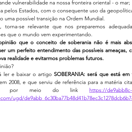
nde vulnerabilidade na nossa fronteira oriental - o mar; 
ia pelos Estados, com o consequente uso da geopolítica
do uma possível transição na Ordem Mundial.
ções que o mundo vem experimentando.
pinião que o conceito de soberania não é mais abs
er um perfeito entendimento das possíveis ameaças, co
va realidade e evitarmos problemas futuros.
inião? 
á ler e baixar o artigo 
em 2008, e que serviu de referência para a matéria cita
igo, por meio do link 
https://de9abb8c-
les.com/ugd/de9abb_6c30ba77b48d41b78ec3c1278dcb6b7