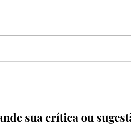
O Atlântico Sul como um
Pode
Novo Eixo Geopolítico do
Font
Petróleo.
Próx
nde sua crítica ou suges