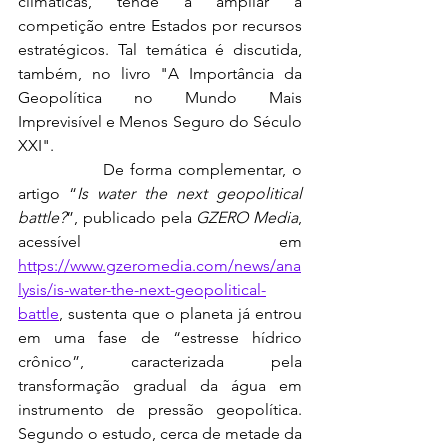
climáticas, tende a ampliar a 
competição entre Estados por recursos 
estratégicos. Tal temática é discutida, 
também, no livro "A Importância da 
Geopolítica no Mundo Mais 
Imprevisível e Menos Seguro do Século 
XXI".
              De forma complementar, o 
artigo “
Is water the next geopolitical 
battle?
”, publicado pela 
GZERO Media
, 
acessível em 
https://www.gzeromedia.com/news/ana
lysis/is-water-the-next-geopolitical-
battle
, sustenta que o planeta já entrou 
em uma fase de “estresse hídrico 
crônico”, caracterizada pela 
transformação gradual da água em 
instrumento de pressão geopolítica. 
Segundo o estudo, cerca de metade da 