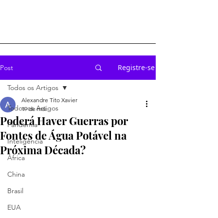
Registre-se
Post
Todos os Artigos
Alexandre Tito Xavier
Todos os Artigos
19 de mai.
Poderá Haver Guerras por
Pandemia
Fontes de Água Potável na
Inteligência
Próxima Década?
África
China
Brasil
EUA