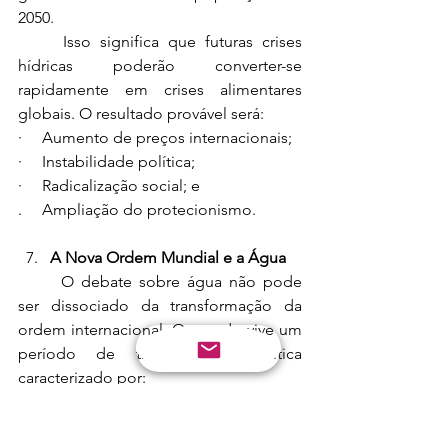
2050.
	Isso significa que futuras crises 
hídricas poderão converter-se 
rapidamente em crises alimentares 
globais. O resultado provável será:
·     Aumento de preços internacionais;
·     Instabilidade política;
·     Radicalização social; e
.     Ampliação do protecionismo.
A Nova Ordem Mundial e a Água
	O debate sobre água não pode 
ser dissociado da transformação da 
ordem internacional. O mundo vive um 
período de transição geopolítica 
caracterizado por:
·     Multipolaridade;
·     Fragmentação institucional;