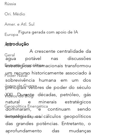
Rússia
Ori. Médio
Amer. e Atl. Sul
Figura gerada com apoio de IA
Europa
Introdução
Ásia
              A crescente centralidade da 
Geral
água potável nas discussões 
Enquete Geopolítica
estratégicas internacionais transformou 
um recurso historicamente associado à 
Poder Naval
sobrevivência humana em um dos 
Jogos de Guerra
principais vetores de poder do século 
XXI. Durante décadas, petróleo, gás 
Vídeos do Blog
natural e minerais estratégicos 
Geopolítica Energética
dominaram, e continuam sendo 
estratégicos, os cálculos geopolíticos 
Geopolítica Espacial
das grandes potências. Entretanto, o 
aprofundamento das mudanças 