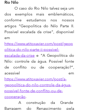
Rio Nilo
	O caso do Rio Nilo talvez seja um 
dos exemplos mais emblemáticos, 
conforme estudamos nos nossos 
artigos “Geopolítica do Nilo Parte II. 
Possível escalada da crise”, disponível 
em 
https://www.atitoxavier.com/post/geop
olítica-do-nilo-parte-ii-possível-
escalada-da-crise
 e “A Geopolítica do 
Nilo: controle da água. Possível fonte 
de conflito ou de cooperação?”, 
acessível em 
https://www.atitoxavier.com/post/a-
geopolítica-do-nilo-controle-da-água-
possível-fonte-de-conflito-ou-de-
cooperação
.
	A construção da Grande  
Barragem do Renascimento pela 