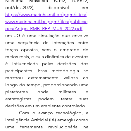
Marítima Brasileira (v.142, n.10/12, 
out/dez.2022), disponível em 
https://www.marinha.mil.br/ipqm/sites/
www.marinha.mil.br.ipqm/files/publicac
oes/Artigo_RMB_REP_MUS_2022.pdf
, 
um JG é uma simulação que envolve 
uma sequência de interações entre 
forças opostas, sem o emprego de 
meios reais, e cuja dinâmica de eventos 
é influenciada pelas decisões dos 
participantes. Essa metodologia se 
mostrou extremamente valiosa ao 
longo do tempo, proporcionando uma 
plataforma onde militares e 
estrategistas podem testar suas 
decisões em um ambiente controlado.
	Com o avanço tecnológico, a 
Inteligência Artificial (IA) emergiu como 
uma ferramenta revolucionária na 