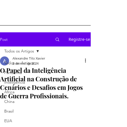
Registre-se
Post
Todos os Artigos
Alexandre Tito Xavier
Todos os Artigos
2 de nov. de 2024
O Papel da Inteligência
Pandemia
Artificial na Construção de
Inteligência
Cenários e Desafios em Jogos
África
de Guerra Profissionais.
China
Brasil
EUA