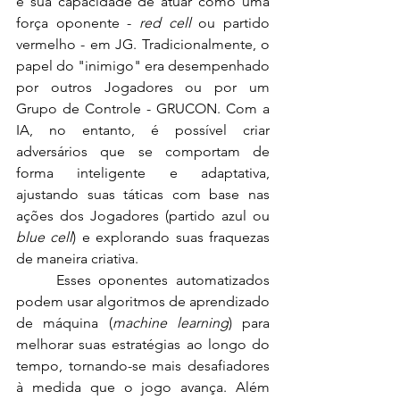
é sua capacidade de atuar como uma 
força oponente - 
red cell
 ou partido 
vermelho - em JG. Tradicionalmente, o 
papel do "inimigo" era desempenhado 
por outros Jogadores ou por um 
Grupo de Controle - GRUCON. Com a 
IA, no entanto, é possível criar 
adversários que se comportam de 
forma inteligente e adaptativa, 
ajustando suas táticas com base nas 
ações dos Jogadores (partido azul ou 
blue cell
) e explorando suas fraquezas 
de maneira criativa.
	Esses oponentes automatizados 
podem usar algoritmos de aprendizado 
de máquina (
machine learning
) para 
melhorar suas estratégias ao longo do 
tempo, tornando-se mais desafiadores 
à medida que o jogo avança. Além 