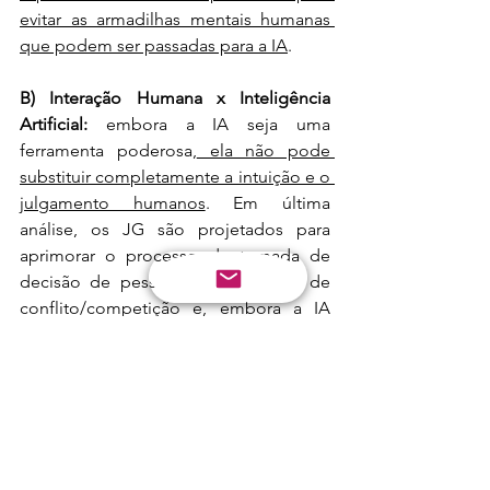
evitar as armadilhas mentais humanas 
que podem ser passadas para a IA
.
B) Interação Humana x Inteligência 
Artificial:
 embora a IA seja uma 
ferramenta poderosa,
 ela não pode 
substituir completamente a intuição e o 
julgamento humanos
. Em última 
análise, os JG são projetados para 
aprimorar o processo de tomada de 
decisão de pessoas em situações de 
conflito/competição e, embora a IA 
possa criar cenários desafiadores, o 
elemento humano continua sendo 
central no processo de tomada de 
decisões.
	À medida que a IA continua a 