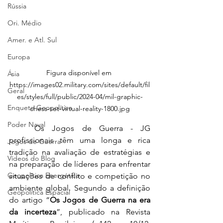
Rússia
Ori. Médio
Amer. e Atl. Sul
Europa
Figura disponível em 
Ásia
https://images02.military.com/sites/default/fil
Geral
es/styles/full/public/2024-04/mil-graphic-
Enquete Geopolítica
chess-set-virtual-reality-1800.jpg
Poder Naval
	Os Jogos de Guerra - JG 
profissionais têm uma longa e rica 
Jogos de Guerra
tradição na avaliação de estratégias e 
Vídeos do Blog
na preparação de líderes para enfrentar 
Geopolítica Energética
situações de conflito e competição no 
ambiente global. Segundo a definição 
Geopolítica Espacial
do artigo “
Os Jogos de Guerra na era 
da incerteza
”, publicado na Revista 