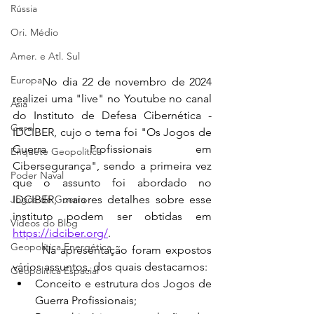
Rússia
Ori. Médio
Amer. e Atl. Sul
Europa
	No dia 22 de novembro de 2024 
realizei uma "live" no Youtube no canal 
Ásia
do Instituto de Defesa Cibernética - 
Geral
IDCIBER, cujo o tema foi "Os Jogos de 
Guerra Profissionais em 
Enquete Geopolítica
Cibersegurança", sendo a primeira vez 
Poder Naval
que o assunto foi abordado no 
Jogos de Guerra
IDCIBER, maiores detalhes sobre esse 
instituto podem ser obtidas em 
Vídeos do Blog
https://idciber.org/
. 
Geopolítica Energética
	Na apresentação foram expostos 
vários assuntos, dos quais destacamos:
Geopolítica Espacial
Conceito e estrutura dos Jogos de 
Guerra Profissionais;