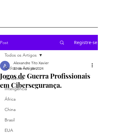
Registre-se
Post
Todos os Artigos
Alexandre Tito Xavier
Todos os Artigos
23 de nov. de 2024
Jogos de Guerra Profissionais
Pandemia
em Cibersegurança.
Inteligência
África
China
Brasil
EUA