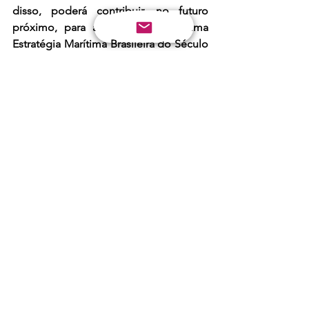
disso, poderá contribuir, no futuro 
próximo, para a elaboração de uma 
Estratégia Marítima Brasileira do Século 
XXI, além de uma Estratégia A2/AD 
Conjunta, que temos tanto defendido.
Outrossim, cabe uma reflexão se 
seguiremos a tendência estadunidense 
de apostar na iniciativa privada espacial, 
ou se desenvolveremos uma 
tecnologia própria, que consideramos 
importante estrategicamente para a 
defesa do nosso país.
	Qual a sua opinião?
	Seguem alguns vídeos para 
ajudar as nossas análises:
Matéria de 26/05/2022:
https://youtu.be/sgsEfSCxhWY