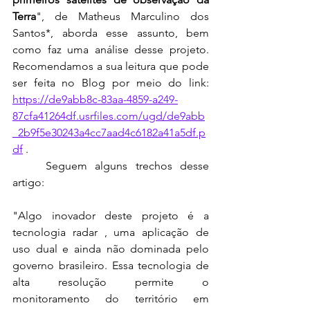
Terra
", de Matheus Marculino dos 
Santos*, aborda esse assunto, bem 
como faz uma análise desse projeto. 
Recomendamos a sua leitura que pode 
ser feita no Blog por meio do link: 
https://de9abb8c-83aa-4859-a249-
87cfa41264df.usrfiles.com/ugd/de9abb
_2b9f5e30243a4cc7aad4c6182a41a5df.p
df
 .
	Seguem alguns trechos desse 
artigo:
"Algo inovador deste projeto é a 
tecnologia radar , uma aplicação de 
uso dual e ainda não dominada pelo 
governo brasileiro. Essa tecnologia de 
alta resolução permite o 
monitoramento do território em 