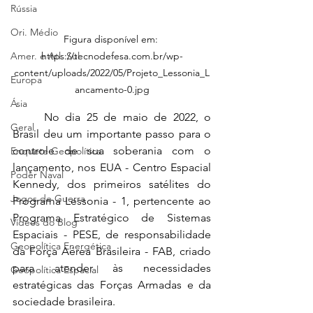
Rússia
Ori. Médio
Figura disponível em: 
Amer. e Atl. Sul
https://tecnodefesa.com.br/wp-
content/uploads/2022/05/Projeto_Lessonia_L
Europa
ancamento-0.jpg
Ásia
	No dia 25 de maio de 2022, o 
Geral
Brasil deu um importante passo para o 
controle de sua soberania com o 
Enquete Geopolítica
lançamento, nos EUA - Centro Espacial 
Poder Naval
Kennedy, dos primeiros satélites do 
Jogos de Guerra
Programa Lessonia - 1, pertencente ao 
Programa Estratégico de Sistemas 
Vídeos do Blog
Espaciais - PESE, de responsabilidade 
Geopolítica Energética
da Força Aérea Brasileira - FAB, criado 
para atender às necessidades 
Geopolítica Espacial
estratégicas das Forças Armadas e da 
sociedade brasileira. 