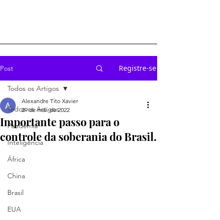
Registre-se
Post
Todos os Artigos
Alexandre Tito Xavier
Todos os Artigos
29 de mai. de 2022
Importante passo para o
Pandemia
controle da soberania do Brasil.
Inteligência
África
China
Brasil
EUA