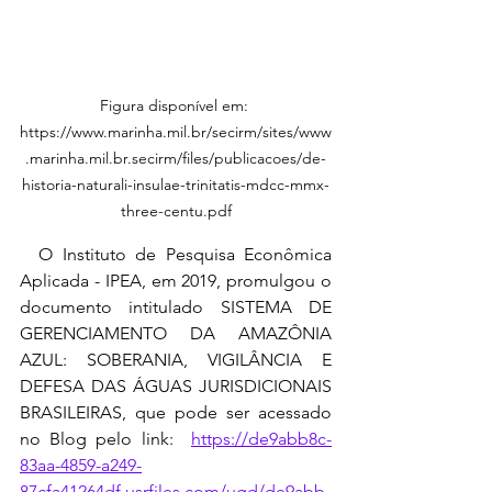
Figura disponível em: 
https://www.marinha.mil.br/secirm/sites/www
.marinha.mil.br.secirm/files/publicacoes/de-
historia-naturali-insulae-trinitatis-mdcc-mmx-
three-centu.pdf
  O Instituto de Pesquisa Econômica 
Aplicada - IPEA, em 2019, promulgou o 
documento intitulado SISTEMA DE 
GERENCIAMENTO DA AMAZÔNIA 
AZUL: SOBERANIA, VIGILÂNCIA E 
DEFESA DAS ÁGUAS JURISDICIONAIS 
BRASILEIRAS, que pode ser acessado 
no Blog pelo link:  
https://de9abb8c-
83aa-4859-a249-
87cfa41264df.usrfiles.com/ugd/de9abb