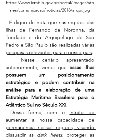
https://www.icmbio.gov.br/portal/images/sto
ries/comunicacao/noticias/2018/arqui.jpg
  É digno de nota que nas regiões das 
Ilhas de Fernando de Noronha, da 
Trindade e do Arquipélago de São 
Pedro e São Paulo s
ão realizadas várias 
pesquisas relevantes para o nosso país
.
  Nesse cenário apresentado 
anteriormente, vimos que 
essas ilhas 
possuem um posicionamento 
estratégico e podem contribuir na 
análise para a elaboração de uma 
Estratégia Marítima Brasileira para o 
Atlântico Sul no Século XXI
. 
 Dessa forma, com o 
intuito de 
aumentar a nossa capacidade de 
permanência nessas regiões, visando 
dissuadir as 
dark fleets
, proteger as 