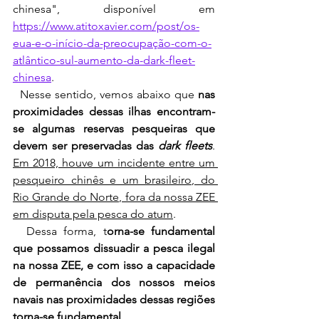
chinesa", disponível em 
https://www.atitoxavier.com/post/os-
eua-e-o-início-da-preocupação-com-o-
atlântico-sul-aumento-da-dark-fleet-
chinesa
. 
  Nesse sentido, vemos abaixo que
 nas 
proximidades dessas ilhas encontram-
se algumas reservas pesqueiras que 
devem ser preservadas das 
dark fleets
. 
Em 2018, houve um incidente entre um 
pesqueiro chinês e um brasileiro, do 
Rio Grande do Norte, fora da nossa ZEE 
em disputa pela pesca do atum
. 
  Dessa forma, t
orna-se fundamental 
que possamos dissuadir a pesca ilegal 
na nossa ZEE, e com isso a capacidade 
de permanência dos nossos meios 
navais nas proximidades dessas regiões 
torna-se fundamental
.