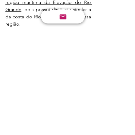
região marítima da Elevação do Rio 
Grande
, pois possui distância similar a 
da costa do Rio Grande do Sul a essa 
região. 
 Outro ponto forte da ideia das 
Estações Navais é que elas poderão 
servir como apoio aos navios de 
pesquisa, civis e militares, brasileiros, 
bem como poderia contar com 
pequenos laboratórios para a 
comunidade científica
. 
A presença constante da Marinha do 
Brasil nessas ilhas contribuirá em alto 
grau para a proteção ambiental, 
pois 
auxiliará na fiscalização diuturna das 
Unidades de Conservação, que poderá 
contar com agentes dos órgãos 
ambientais embarcados nos meios 
navais, por meio de parcerias 