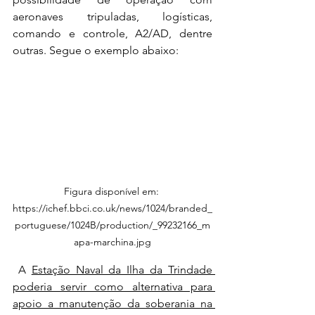
aeronaves tripuladas, logísticas, 
comando e controle, A2/AD, dentre 
outras. Segue o exemplo abaixo:  
Figura disponível em: 
https://ichef.bbci.co.uk/news/1024/branded_
portuguese/1024B/production/_99232166_m
apa-marchina.jpg
 A 
Estação Naval da Ilha da Trindade 
poderia servir como alternativa para 
apoio a manutenção da soberania na 