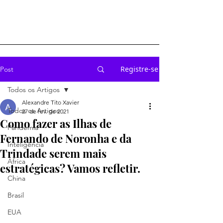
Registre-se
Post
Todos os Artigos
Alexandre Tito Xavier
Todos os Artigos
27 de fev. de 2021
Como fazer as Ilhas de
Pandemia
Fernando de Noronha e da
Inteligência
Trindade serem mais
África
estratégicas? Vamos refletir.
China
Brasil
EUA