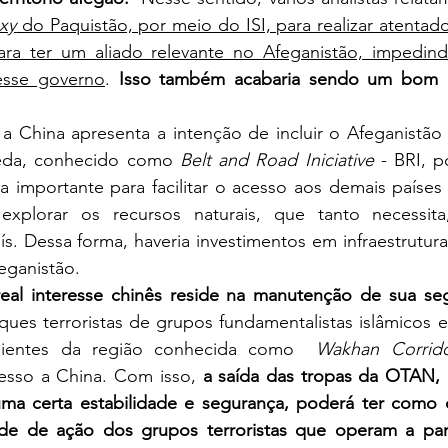
xy
 do Paquistão, por meio do ISI, para realizar atentado
ra ter um aliado relevante no Afeganistão, impedind
nesse governo
. 
Isso também acabaria sendo um bom n
eda, conhecido como 
Belt and Road Iniciative
 - BRI, p
ria importante para facilitar o acesso aos demais países
plorar os recursos naturais, que tanto necessita,
. Dessa forma, haveria investimentos em infraestrutura
eganistão.
real interesse chinês reside na manutenção de sua se
ques terroristas de grupos fundamentalistas islâmicos e
enientes da região conhecida como  
Wakhan Corrido
esso a China. Com isso, 
a saída das tropas da OTAN, 
ma certa estabilidade e segurança, poderá ter como 
e de ação dos grupos terroristas que operam a partir