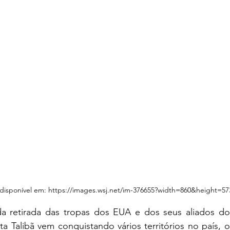
 disponível em: https://images.wsj.net/im-376655?width=860&height=57
a Talibã vem conquistando vários territórios no país, 