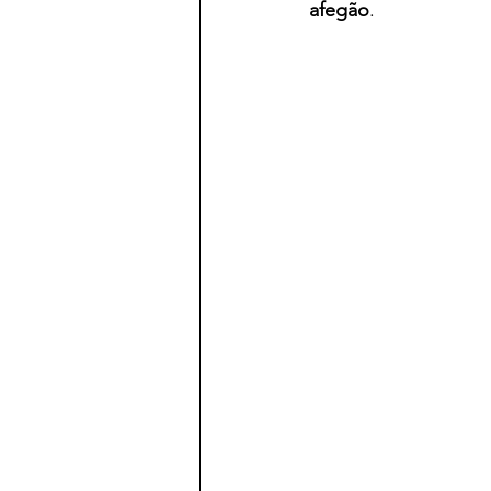
afegão
.