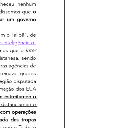
heceu nenhum 
 dissemos que 
o 
lar um governo 
m o Talibã", de 
-inteligência-o-
emos que o 
Inter 
istanesa, sendo 
ras agências de 
reinava grupos 
egião disputada 
imação dos EUA 
 estreitamento 
distanciamento 
é com operações 
ada das tropas 
am que o 
Talibã é 