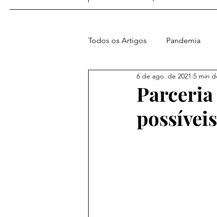
Todos os Artigos
Pandemia
6 de ago. de 2021
5 min de
Amer. e Atl. Sul
Europa
Parceria 
possívei
Vídeos do Blog
Geopolític