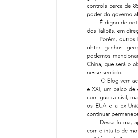
controla cerca de 8
poder do governo af
	É digno de nota que começa a haver um grande fluxo de refugiados afegãos, fugindo 
dos Talibãs, em direç
	Porém, outros Estados enxergam a saída estadunidense como uma oportunidade em 
obter ganhos geopo
podemos mencionar o 
China, que será o ob
nesse sentido.
	 O Blog vem acompanhando a situação afegã, pois esse país tem sido, nos Séculos XX 
e XXI, um palco de 
com guerra civil, m
os EUA e a ex-União
continuar permanece
	Dessa forma, apresentaremos ao leitor, de forma resumida, alguns de nossos artigos, 
com o intuito de mo