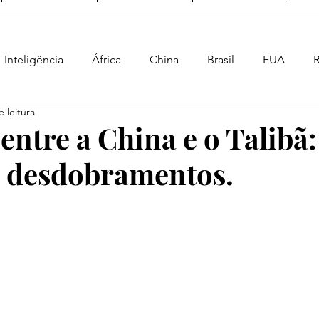
Inteligência
África
China
Brasil
EUA
R
 leitura
Ásia
Geral
Enquete Geopolítica
Poder Naval
entre a China e o Talibã:
s desdobramentos.
a Energética
Geopolítica Espacial