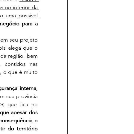
s no interior da 
o uma possível 
egócio para a 
ois alega que o 
 da região, bem 
 contidos nas 
, o que é muito 
gurança interna
, 
m sua província 
r, 
que fica no 
que apesar dos 
consequência o 
 do território 