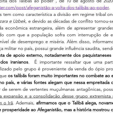
ier.com/post/afeganistão-a-volta-dos-talibãs-ao-poder
,
s tem como característica a divisão em regime tribal o
azara e Uzbek
, e devido as décadas de conflito tornou-
a econômica estrangeira, além de apresentar grande
endo com que a população sofra com interrupção de ene
ível de desemprego e miséria. Além disso, informamos
ça militar no país, possui grande influência saudita, send
usta de apoio externo, notadamente dos paquistaneses e
dos iranianos
.  É importante ressaltar que uma part
tilizado pelo grupo é proveniente da venda do ópio pro
que 
os talibãs foram muito importantes no combate ao 
no país, e várias fontes alegam que nessa empreitada 
r de serem de vertentes muçulmanas antagônicas, pos
 expansão e a consolidação desse grupo extremista n
m o Irã
. Ademais, 
afirmamos que o Talibã alega, novame
 e prosperidade ao Afeganistão, mas a história mostrou 