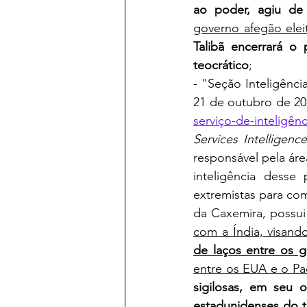
ao poder, agiu de 
governo afegão ele
Talibã encerrará o 
teocrático
;
- "Seção Inteligênci
21 de outubro de 20
serviço-de-inteligên
Services Intelligence
responsável pela áre
inteligência desse
extremistas para com
da Caxemira, possu
com a Índia, visand
de laços entre os 
entre os EUA e o Pa
sigilosas, em seu o
estadunidenses do te