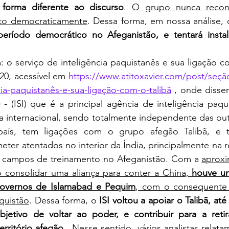
forma diferente ao discurso
. 
O grupo nunca recon
ito democraticamente
. Dessa forma, em nossa análise,
período democrático no Afeganistão, e tentará insta
a: o serviço de inteligência paquistanês e sua ligação co
20, acessível em 
https://www.atitoxavier.com/post/seção
cia-paquistanês-e-sua-ligação-com-o-talibã
 , onde diss
 
- (ISI) que é a principal agência de inteligência paqu
a internacional, sendo totalmente independente das out
 país, tem ligações com o grupo afegão Talibã, e t
eter atentados no interior da Índia, principalmente na r
i campos de treinamento no Afeganistão. Com a 
aprox
o consolidar uma aliança para conter a China, 
houve um
governos de Islamabad e Pequim
, com o consequente 
quistão
. Dessa forma, o 
ISI voltou a apoiar o Talibã, at
bjetivo de voltar ao poder, e contribuir para a retir
rritório afegão. 
 Nesse sentido, vários analistas relat