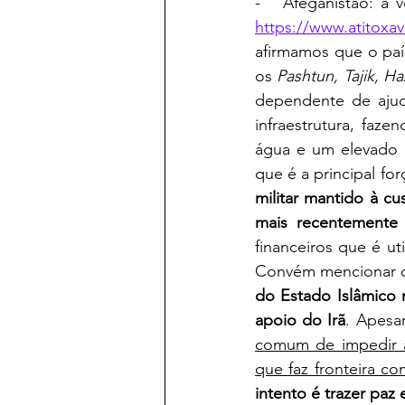
https://www.atitoxav
afirmamos que o paí
os 
Pashtun, Tajik, H
dependente de ajud
infraestrutura, faz
água e um elevado n
que é a principal for
militar mantido à c
mais recentemente 
financeiros que é u
Convém mencionar 
do Estado Islâmico 
apoio do Irã
. Apesa
comum de impedir a
que faz fronteira co
intento é trazer paz