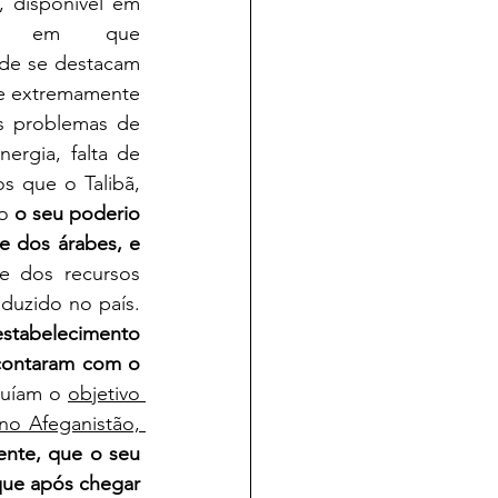
-  "Afeganistão: a volta dos Talibãs ao poder", de 10 de agosto de 2020, disponível em 
 em que 
nde se destacam 
se extremamente 
s problemas de 
rgia, falta de 
 que o Talibã, 
o 
o seu poderio 
 dos árabes, e 
e dos recursos 
duzido no país. 
estabelecimento 
contaram com o 
suíam o 
objetivo 
o Afeganistão, 
nte, que o seu 
que após chegar 