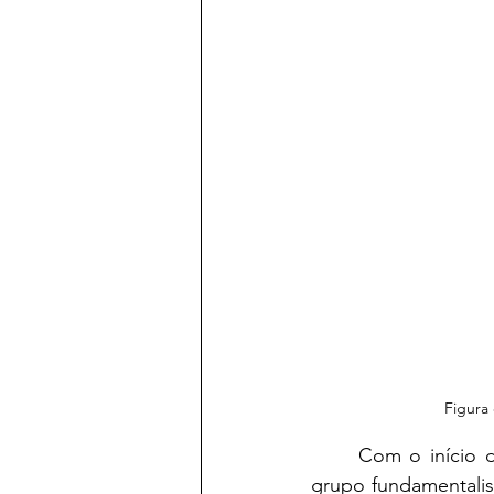
Figura
	Com o início da retirada das tropas dos EUA e dos seus aliados do Afeganistão, o 
grupo fundamentalist