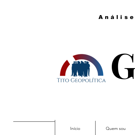
Anális
G
Início
Quem sou