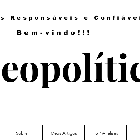
es Responsáveis e Confiáve
Bem-vindo!!!
eopolíti
Sobre
Meus Artigos
T&P Análises