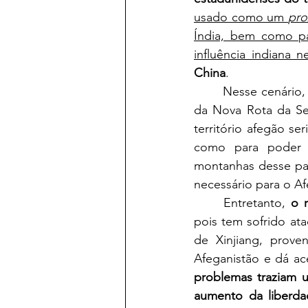
usado como um 
pro
Índia, bem como pa
influência indiana 
China
.
	Nesse cenário, a China apresenta a intenção de incluir o Afeganistão em seu projeto 
da Nova Rota da S
território afegão se
como para poder ex
montanhas desse país
necessário para o Af
	Entretanto, 
o 
pois tem sofrido ata
de Xinjiang, prov
Afeganistão e dá ac
problemas traziam u
aumento da liberdad