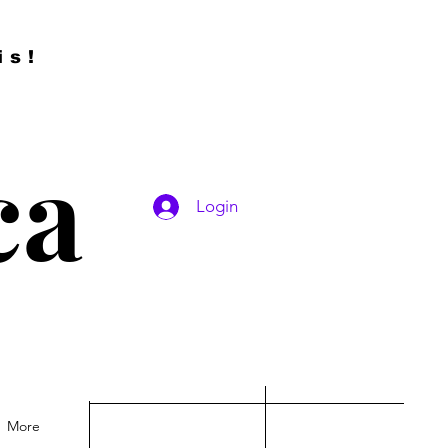
is!
ca
Login
More