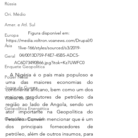
Rússia
Ori. Médio
Amer. e Atl. Sul
Figura disponível em: 
Europa
https://media.voltron.voanews.com/Drupal/0
Ásia
1live-166/styles/sourced/s3/2019-
04/0013D759-F4E7-45B5-ADC5-
Geral
AC6D73490B66.jpg?itok=Kz7UWFC0
Enquete Geopolítica
  A Nigéria é o país mais populoso e 
Poder Naval
uma das maiores economias do 
Jogos de Guerra
continente africano, bem como um dos 
maiores produtores de petróleo da 
Vídeos do Blog
região ao lado de Angola, sendo um 
Geopolítica Energética
ator importante na Geopolítica do 
Geopolítica Espacial
Petróleo. Convém mencionar que é um 
dos principais fornecedores de 
petróleo, além de outros insumos, 
para 