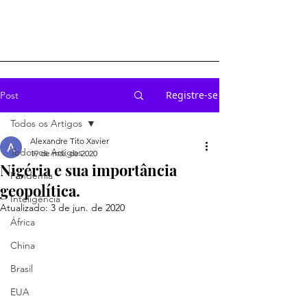
Registre-se
Post
Todos os Artigos
Alexandre Tito Xavier
Todos os Artigos
19 de mai. de 2020
Nigéria e sua importância
Pandemia
geopolítica.
Inteligência
Atualizado:
3 de jun. de 2020
África
China
Brasil
EUA