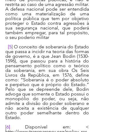
restrita ao caso de uma agressão militar. 
A defesa nacional pode ser entendida 
como uma materialização de uma 
política pública que tem por objetivo 
proteger o Estado contra agressões à 
sua segurança nacional, que poderá 
também empregar, para tal propósito, 
o seu poderio militar
[5]
 O conceito de soberania do Estado 
que passa a incidir na teoria das formas 
de governo, é a que Jean Bodin (1530-
1596), que passou para a história do 
pensamento político como o teórico 
da soberania, em sua obra Os Seis 
Livros da República, em 1576, define 
como: “Soberania é o poder absoluto 
e perpétuo que é próprio do Estado.” 
Pelo que se depreende dele, Bodin 
advoga que somente o Estado possui o 
monopólio do poder, ou seja, não 
admite a divisão do poder soberano e 
não aceita a existência de qualquer 
outro poder semelhante dentro do 
Estado.
[6]
 Disponível em: < 
http://www.transparency.org/policy_res