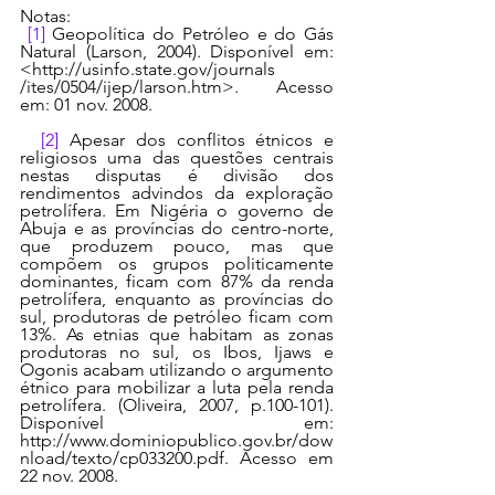
Notas:
[1]
 Geopolítica do Petróleo e do Gás 
Natural (Larson, 2004). Disponível em: 
<http://usinfo.state.gov/journals 
/ites/0504/ijep/larson.htm>. Acesso 
em: 01 nov. 2008.
[2]
 Apesar dos conflitos étnicos e 
religiosos uma das questões centrais 
nestas disputas é divisão dos 
rendimentos advindos da exploração 
petrolífera. Em Nigéria o governo de 
Abuja e as províncias do centro-norte, 
que produzem pouco, mas que 
compõem os grupos politicamente 
dominantes, ficam com 87% da renda 
petrolífera, enquanto as províncias do 
sul, produtoras de petróleo ficam com 
13%. As etnias que habitam as zonas 
produtoras no sul, os Ibos, Ijaws e 
Ogonis acabam utilizando o argumento 
étnico para mobilizar a luta pela renda 
petrolífera. (Oliveira, 2007, p.100-101). 
Disponível em: 
http://www.dominiopublico.gov.br/dow
nload/texto/cp033200.pdf. Acesso em 
22 nov. 2008.