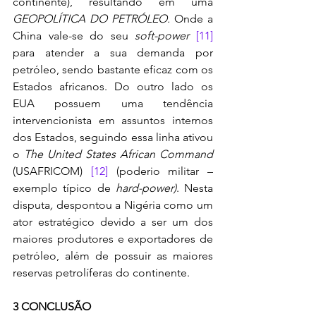
continente), resultando em uma 
GEOPOLÍTICA DO PETRÓLEO.
 Onde a 
China vale-se do seu 
soft-power 
[11]
para atender a sua demanda por 
petróleo, sendo bastante eficaz com os 
Estados africanos. Do outro lado os 
EUA possuem uma tendência 
intervencionista em assuntos internos 
dos Estados, seguindo essa linha ativou 
o 
The United States African Command
(USAFRICOM) 
[12]
 (poderio militar – 
exemplo típico de 
hard-power)
. Nesta 
disputa
, 
despontou a Nigéria como um 
ator estratégico devido a ser um dos 
maiores produtores e exportadores de 
petróleo, além de possuir as maiores 
reservas petrolíferas do continente. 
3 CONCLUSÃO