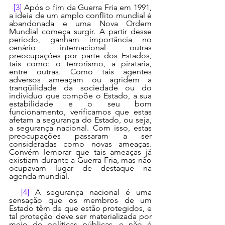
[3]
 Após o fim da Guerra Fria em 1991, 
a ideia de um amplo conflito mundial é 
abandonada e uma Nova Ordem 
Mundial começa surgir. A partir desse 
período, ganham importância no 
cenário internacional outras 
preocupações por parte dos Estados, 
tais como: o terrorismo, a pirataria, 
entre outras. Como tais agentes 
adversos ameaçam ou agridem a 
tranqüilidade da sociedade ou do 
indivíduo que compõe o Estado, a sua 
estabilidade e o seu bom 
funcionamento, verificamos que estas 
afetam a segurança do Estado, ou seja, 
a segurança nacional. Com isso, estas 
preocupações passaram a ser 
consideradas como novas ameaças. 
Convém lembrar que tais ameaças já 
existiam durante a Guerra Fria, mas não 
ocupavam lugar de destaque na 
agenda mundial.
[4]
 A segurança nacional é uma 
sensação que os membros de um 
Estado têm de que estão protegidos, e 
tal proteção deve ser materializada por 
meio de políticas públicas, e não é 