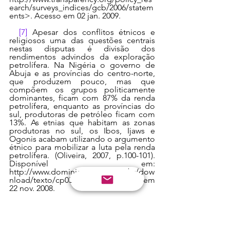
earch/surveys_indices/gcb/2006/statem
ents>. Acesso em 02 jan. 2009.
[7]
 Apesar dos conflitos étnicos e 
religiosos uma das questões centrais 
nestas disputas é divisão dos 
rendimentos advindos da exploração 
petrolífera. Na Nigéria o governo de 
Abuja e as províncias do centro-norte, 
que produzem pouco, mas que 
compõem os grupos politicamente 
dominantes, ficam com 87% da renda 
petrolífera, enquanto as províncias do 
sul, produtoras de petróleo ficam com 
13%. As etnias que habitam as zonas 
produtoras no sul, os Ibos, Ijaws e 
Ogonis acabam utilizando o argumento 
étnico para mobilizar a luta pela renda 
petrolífera. (Oliveira, 2007, p.100-101). 
Disponível em: 
http://www.dominiopublico.gov.br/dow
nload/texto/cp033200.pdf. Acesso em 
22 nov. 2008. 
[8]
 Estado que possui pouca 
legitimidade política possuindo 
instituições comprometidas, não sendo 
capaz de manter a lei e a ordem e sem 