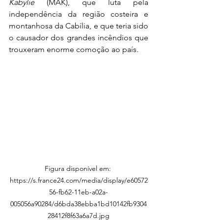
Kabylie
 (MAK), que luta pela 
independência da região costeira e 
montanhosa da Cabília, e que teria sido 
o causador dos grandes incêndios que 
trouxeram enorme comoção ao país.
Figura disponível em: 
https://s.france24.com/media/display/e60572
56-fb62-11eb-a02a-
005056a90284/d6bda38ebba1bd10142fb9304
28412f8f63a6a7d.jpg