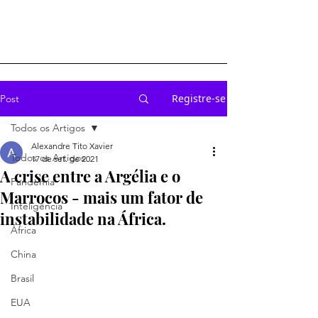
Registre-se
Post
Todos os Artigos
Alexandre Tito Xavier
Todos os Artigos
17 de set. de 2021
A crise entre a Argélia e o
Pandemia
Marrocos - mais um fator de
Inteligência
instabilidade na África.
África
China
Brasil
EUA