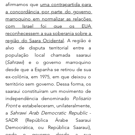
afirmamos que 
uma contrapartida para 
a concordância por parte do governo 
marroquino em normalizar as relações 
com Israel foi que os EUA 
reconhecessem a sua soberania sobre a 
região do Saara Ocidental
. A região é 
alvo de disputa territorial entre a 
população local chamada saaraui 
(
Sahrawi
) e o governo marroquino 
desde que a Espanha se retirou de sua 
ex-colônia, em 1975, em que deixou o 
território sem governo. Dessa forma, os 
saaraui constituíram um movimento de 
independência denominado 
Polisario 
Front
 e estabeleceram, unilateralmente, 
a 
Sahrawi Arab Democratic Republic
 - 
SADR (República Árabe Saaraui 
Democrática, ou República Saaraui), 
onde o governo desde a sua 