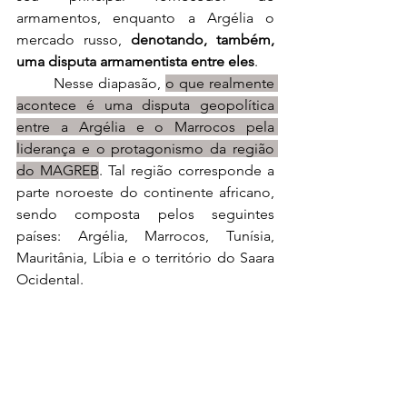
armamentos, enquanto a Argélia o 
mercado russo, 
denotando, também, 
uma disputa armamentista entre eles
.
	Nesse diapasão, 
o que realmente 
acontece é uma disputa geopolítica 
entre a Argélia e o Marrocos pela 
liderança e o protagonismo da região 
do MAGREB
. Tal região corresponde a 
parte noroeste do continente africano, 
sendo composta pelos seguintes 
países: Argélia, Marrocos, Tunísia, 
Mauritânia, Líbia e o território do Saara 
Ocidental.