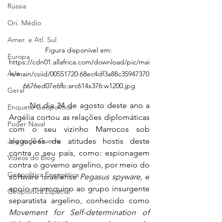
Rússia
Ori. Médio
Amer. e Atl. Sul
Figura disponível em: 
Europa
https://cdn01.allafrica.com/download/pic/mai
Ásia
n/main/csiid/00551720:68ec4df3a88c35947370
6676ed07e6fb:arc614x376:w1200.jpg
Geral
	No dia 24 de agosto deste ano a 
Enquete Geopolítica
Argélia cortou as relações diplomáticas 
Poder Naval
com o seu vizinho Marrocos sob 
alegações de atitudes hostis deste 
Jogos de Guerra
contra o seu país, como: espionagem 
Vídeos do Blog
contra o governo argelino, por meio do 
Geopolítica Energética
software israelense 
Pegasus spyware,
 e 
apoio marroquino ao grupo insurgente 
Geopolítica Espacial
separatista argelino, conhecido como 
Movement for Self-determination of 