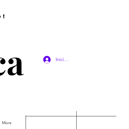
e!
ca
Iniciar sesión
More