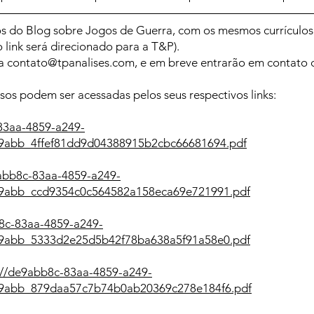
os do Blog sobre Jogos de Guerra, com os mesmos currículos e
o link será direcionado para a T&P).
ra
contato@tpanalises.com
, e em breve entrarão em contato
os podem ser acessadas pelos seus respectivos links:
83aa-4859-a249-
de9abb_4ffef81dd9d04388915b2cbc66681694.pdf
9abb8c-83aa-4859-a249-
de9abb_ccd9354c0c564582a158eca69e721991.pdf
b8c-83aa-4859-a249-
de9abb_5333d2e25d5b42f78ba638a5f91a58e0.pdf
://de9abb8c-83aa-4859-a249-
de9abb_879daa57c7b74b0ab20369c278e184f6.pdf