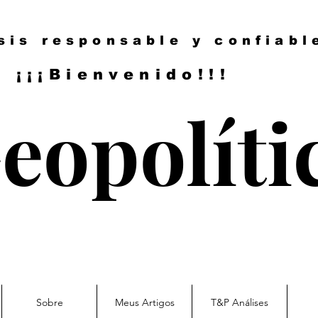
sis responsable y confiabl
¡¡¡Bienvenido!!!
eopolíti
Sobre
Meus Artigos
T&P Análises