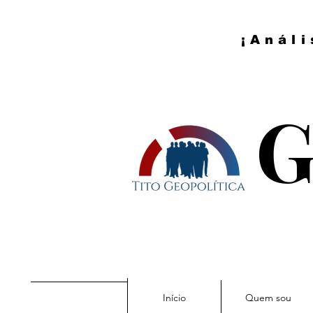
¡Análi
G
Início
Quem sou