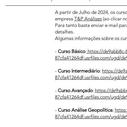
A partir de Julho de 2024, os curs
empresa
T&P Análises
(ao clicar n
Para tanto basta enviar e-mail pa
detalhes.
Algumas informações sobre os curs
-
Curso Básico
:
https://de9abb8c-
87cfa41264df.usrfiles.com/ugd/
-
Curso Intermediário
:
https://de
87cfa41264df.usrfiles.com/ugd/
-
Curso Avançado
:
https://de9ab
87cfa41264df.usrfiles.com/ugd/
-
Curso Análise Geopolítica
:
https
87cfa41264df.usrfiles.com/ugd/