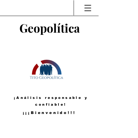
Geopolítica
¡Análisis responsable y
confiable!
¡¡¡Bienvenido!!!