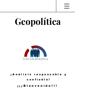
Geopolítica
¡Análisis responsable y
confiable!
¡¡¡Bienvenido!!!