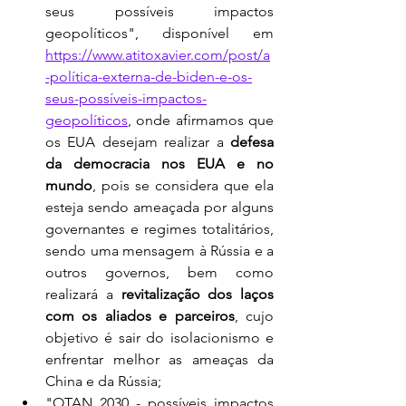
seus possíveis impactos 
geopolíticos", disponível em 
https://www.atitoxavier.com/post/a
-política-externa-de-biden-e-os-
seus-possíveis-impactos-
geopolíticos
, onde afirmamos que 
os EUA desejam realizar a 
defesa 
da democracia nos EUA e no 
mundo
, pois se considera que ela 
esteja sendo ameaçada por alguns 
governantes e regimes totalitários, 
sendo uma mensagem à Rússia e a 
outros governos, bem como 
realizará a 
revitalização dos laços 
com os aliados e parceiros
, cujo 
objetivo é sair do isolacionismo e 
enfrentar melhor as ameaças da 
China e da Rússia;
"OTAN 2030 - possíveis impactos 