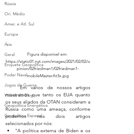
Rússia
Ori. Médio
Amer. e Atl. Sul
Europa
Ásia
Figura disponível em: 
Geral
https://static01.nyt.com/images/2021/02/02/o
Enquete Geopolítica
pinion/02friedman1/02friedman1-
Poder Naval
mobileMasterAt3x.jpg
Jogos de Guerra
	Em vários de nossos artigos 
mostramos que tanto os EUA quanto 
Vídeos do Blog
os seus aliados da OTAN consideram a 
Geopolítica Energética
Rússia como uma ameaça, conforme 
Geopolítica Espacial
podemos nos dois artigos 
selecionados por nós:
"A política externa de Biden e os 