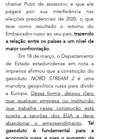
chamar Putin de assassino, e que ele 
pagará por sua interferência nas 
eleições presidenciais de 2020, o que 
teve como resultado o retorno do 
Embaixador russo ao seu país, 
trazendo 
a relação entre os países a um nível de 
maior confrontação
.
	Em 18 de março, o Departamento 
de Estado estadunidense em nota a 
imprensa afirmou que a construção do 
gasoduto 
NORD STREAM 2
 é uma 
manobra geopolítica russa para dividir 
a Europa. 
Dessa forma, deixou claro 
que qualquer empresa ou instituição 
que trabalhe nessa construção está 
sujeita a sanções dos EUA e deve 
abandonar o empreendimento
. 
Tal 
gasoduto é fundamental para a 
economia russa, e para o aumento da 