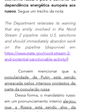
dependência energética europeia aos 
russos
. Segue um trecho da nota:
The Department reiterates its warning 
that any entity involved in the Nord 
Stream 2 pipeline risks U.S. sanctions 
and should immediately abandon work 
on the pipeline
 (disponível em 
https://www.state.gov/nord-stream-2-
and-potential-sanctionable-activity/
)
	Convém mencionar que a
popularidade de Putin está sendo 
ameaçada pelos intensos protestos de 
parte da população russa
.
	Dessa forma, o mandatário russo 
em um pronunciamento interno 
alegou 
que a Rússia está sendo alvo da 