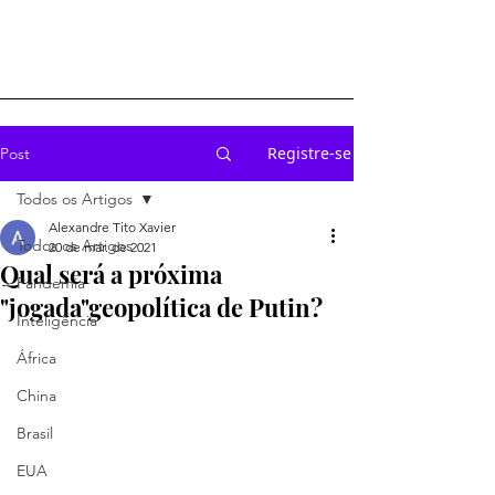
Registre-se
Post
Todos os Artigos
Alexandre Tito Xavier
Todos os Artigos
20 de mar. de 2021
Qual será a próxima
Pandemia
"jogada"geopolítica de Putin?
Inteligência
África
China
Brasil
EUA