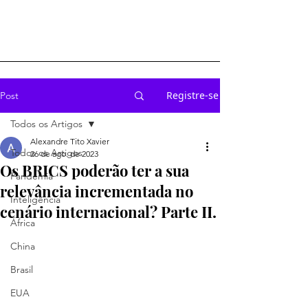
Registre-se
Post
Todos os Artigos
Alexandre Tito Xavier
Todos os Artigos
26 de ago. de 2023
Os BRICS poderão ter a sua
Pandemia
relevância incrementada no
Inteligência
cenário internacional? Parte II.
África
China
Brasil
EUA