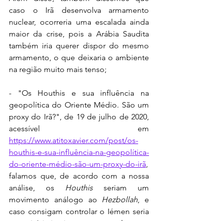
caso o Irã desenvolva armamento 
nuclear, ocorreria uma escalada ainda 
maior da crise, pois a Arábia Saudita 
também iria querer dispor do mesmo 
armamento, o que deixaria o ambiente 
na região muito mais tenso;
- "Os Houthis e sua influência na 
geopolítica do Oriente Médio. São um 
proxy do Irã?", de 19 de julho de 2020, 
acessível em 
https://www.atitoxavier.com/post/os-
houthis-e-sua-influência-na-geopolítica-
do-oriente-médio-são-um-proxy-do-irã
, 
falamos que, de acordo com a nossa 
análise, os 
Houthis
 seriam um 
movimento análogo ao 
Hezbollah
, e 
caso consigam controlar o Iémen seria 