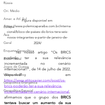
Rússia
Ori. Médio
Amer. e Atl. Sul
Figura disponível em 
https://www.polemicaparaiba.com.br/interna
Europa
cional/bloco-de-paises-do-brics-tera-seis-
Ásia
novos-integrantes-a-partir-de-janeiro-de-
Geral
2024/
Enquete Geopolítica
	No nosso artigo "Os BRICS 
poderão ter a sua relevância 
Poder Naval
incrementada no cenário 
Jogos de Guerra
internacional?", de 14 de julho de 2022, 
Vídeos do Blog
disponível em 
https://www.atitoxavier.com/post/os-
Geopolítica Energética
brics-poderão-ter-a-sua-relevância-
Geopolítica Espacial
incrementada-no-cenário-internacional
, 
afirmamos que o grupo dos 
BRICS 
tentava buscar um aumento da sua 