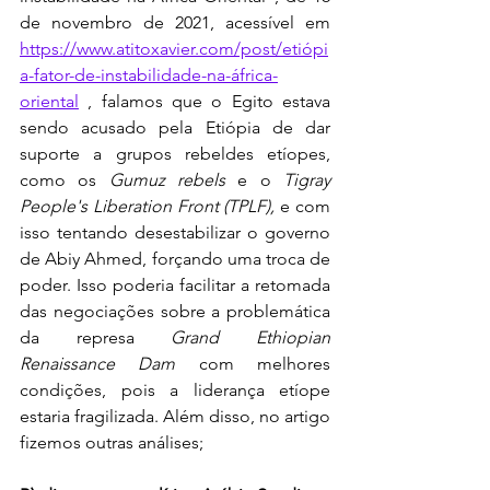
de novembro de 2021, acessível em 
https://www.atitoxavier.com/post/etiópi
a-fator-de-instabilidade-na-áfrica-
oriental
 , falamos que o Egito estava 
sendo acusado pela Etiópia de dar 
suporte a grupos rebeldes etíopes, 
como os 
Gumuz rebels 
e o 
Tigray 
People's Liberation Front (TPLF), 
e com 
isso tentando desestabilizar o governo 
de Abiy Ahmed, forçando uma troca de 
poder. Isso poderia facilitar a retomada 
das negociações sobre a problemática 
da represa 
Grand Ethiopian 
Renaissance Dam 
com melhores 
condições, pois a liderança etíope 
estaria fragilizada. Além disso, no artigo 
fizemos outras análises;