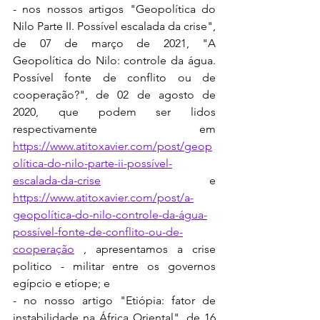
- nos nossos artigos "Geopolítica do 
Nilo Parte II. Possível escalada da crise", 
de 07 de março de 2021, "A 
Geopolítica do Nilo: controle da água. 
Possível fonte de conflito ou de 
cooperação?", de 02 de agosto de 
2020, que podem ser lidos 
respectivamente em   
https://www.atitoxavier.com/post/geop
olítica-do-nilo-parte-ii-possível-
escalada-da-crise
 e 
https://www.atitoxavier.com/post/a-
geopolítica-do-nilo-controle-da-água-
possível-fonte-de-conflito-ou-de-
cooperação
 , apresentamos a crise 
politico - militar entre os governos 
egípcio e etíope; e 
- no nosso artigo "Etiópia: fator de 
instabilidade na África Oriental", de 16 