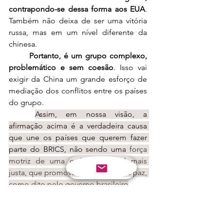
contrapondo-se dessa forma aos EUA
. 
Também não deixa de ser uma vitória 
russa, mas em um nível diferente da 
chinesa.
Portanto, é um grupo complexo, 
problemático e sem coesão
. Isso vai 
exigir da China um grande esforço de 
mediação dos conflitos entre os países 
do grupo.
Assim, em nossa visão, a 
afirmação acima é a verdadeira causa 
que une os países que querem fazer 
parte do BRICS, não sendo uma 
força 
motriz de uma ordem mundial mais 
justa, que promova a promoção da paz, 
como dito pelo governo brasileiro
.
	Nesse sentido, 
o mundo vai 
ficando mais multipolar, e em nossa 