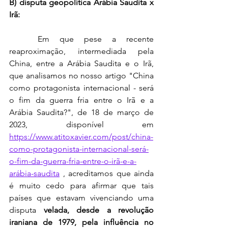
B) disputa geopolítica Arábia Saudita x 
Irã:
	Em que pese a recente 
reaproximação, intermediada pela 
China, entre a Arábia Saudita e o Irã, 
que analisamos no nosso artigo "China 
como protagonista internacional - será 
o fim da guerra fria entre o Irã e a 
Arábia Saudita?", de 18 de março de 
2023, disponível em 
https://www.atitoxavier.com/post/china-
como-protagonista-internacional-será-
o-fim-da-guerra-fria-entre-o-irã-e-a-
arábia-saudita
 , acreditamos que ainda 
é muito cedo para afirmar que tais 
países que estavam vivenciando uma 
disputa 
velada, desde a revolução 
iraniana de 1979, pela influência no 