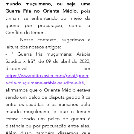
mundo muçulmano, ou seja, uma 
Guerra Fria no Oriente Médio,
 pois 
vinham se enfrentando por meio da 
guerra por procuração, como o 
Conflito do Iêmen.
	Nesse contexto, sugerimos a 
leitura dos nossos artigos:
- " Guerra fria muçulmana: Arábia 
Saudita x Irã", de 09 de abril de 2020, 
disponível em 
https://www.atitoxavier.com/post/guerr
a-fria-muçulmana-arábia-saudita-x-irã
, 
afirmamos que o Oriente Médio estava 
sendo um palco de disputa geopolítica 
entre os sauditas e os iranianos pelo 
mundo muçulmano, e que o Iêmen 
estava sendo um palco de guerra à 
distância ou por procuração entre eles. 
Além disso, também dissemos que 