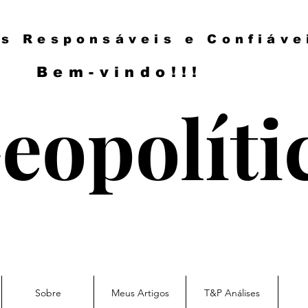
es Responsáveis e Confiáve
Bem-vindo!!!
eopolíti
Sobre
Meus Artigos
T&P Análises