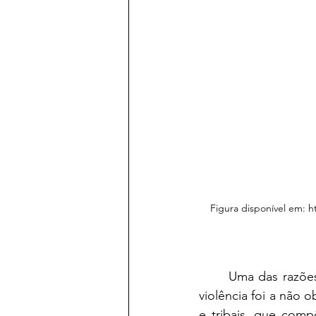
Figura disponível em: 
	Uma das razões que justificam esse elevado número de trocas de poder pelo uso da 
violência foi a não 
e tribais, que comp