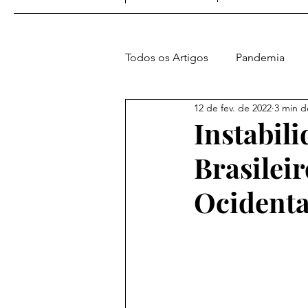
Todos os Artigos
Pandemia
12 de fev. de 2022
3 min de
Amer. e Atl. Sul
Europa
Instabil
Brasileir
Vídeos do Blog
Geopolític
Ocidenta