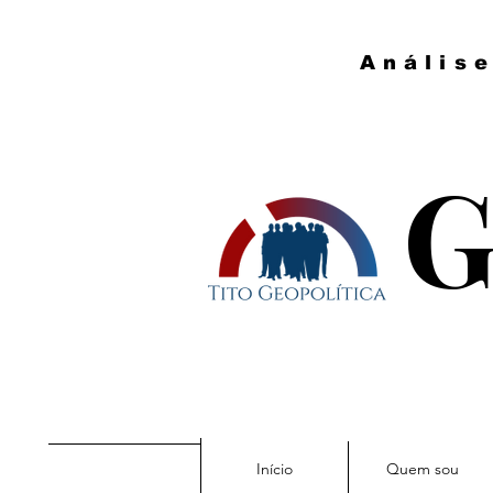
Anális
G
Início
Quem sou