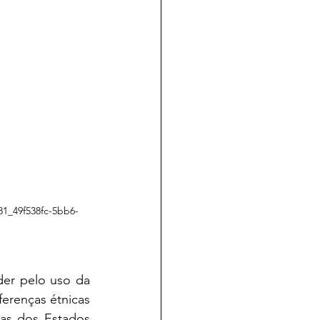
81_49f538fc-5bb6-
erenças étnicas 
as dos Estados 