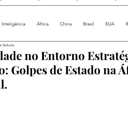
Inteligência
África
China
Brasil
EUA
R
 leitura
Ásia
Geral
Enquete Geopolítica
Poder Naval
idade no Entorno Estraté
o: Golpes de Estado na Á
a Energética
Geopolítica Espacial
l.