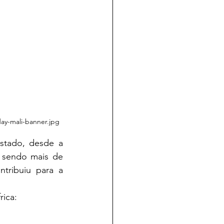
day-mali-banner.jpg
 sendo mais de 
ribuiu para a 
rica: