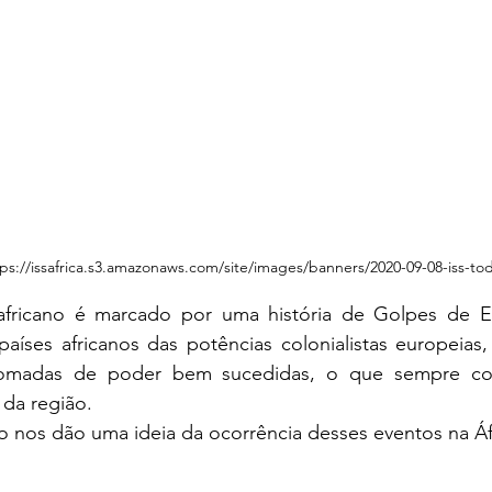
tps://issafrica.s3.amazonaws.com/site/images/banners/2020-09-08-iss-to
aíses africanos das potências colonialistas europeias,
tomadas de poder bem sucedidas, o que sempre cont
a da região.
ixo nos dão uma ideia da ocorrência desses eventos na Áf