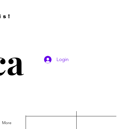
is!
ca
Login
More