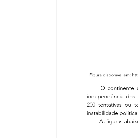
Figura disponível em: ht
	O continente africano é marcado por uma história de Golpes de Estado, desde a 
independência dos p
200 tentativas ou 
instabilidade polític
	As figuras aba