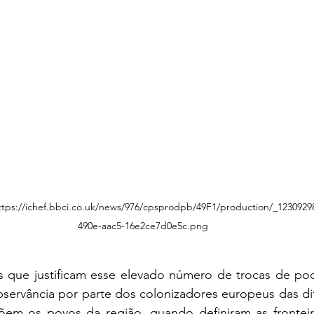
https://ichef.bbci.co.uk/news/976/cpsprodpb/49F1/production/_1230929
490e-aac5-16e2ce7d0e5c.png
observância por parte dos colonizadores europeus das dif
õem os povos da região, quando definiram as fronteir