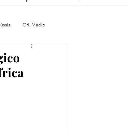
ússia
Ori. Médio
Jogos de Guerra
gico
frica