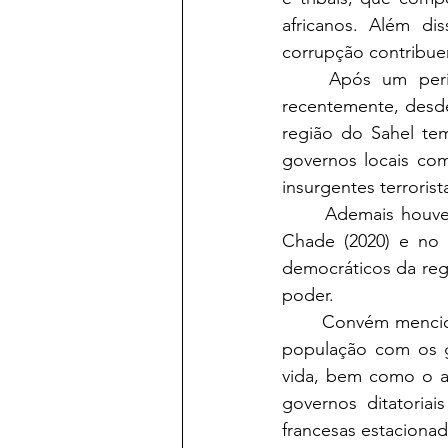
africanos. Além di
corrupção contribuem
	Após um período de certa estabilidade nos países africanos, tem-se verificado 
recentemente, desde
região do Sahel tem
governos locais com
insurgentes terrorista
	Ademais houve tentativas / Golpes de Estado no Niger (2021), no Sudão (2021), no 
Chade (2020) e no 
democráticos da reg
poder.
	Convém mencionar que nos países do Sahel tem-se verificado o descontentamento da 
população com os g
vida, bem como o a
governos ditatoriai
francesas estaciona