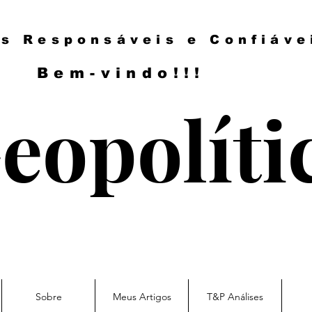
es Responsáveis e Confiáve
Bem-vindo!!!
eopolíti
Sobre
Meus Artigos
T&P Análises