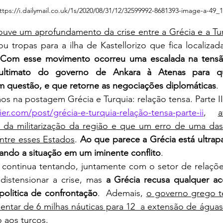
ttps://i.dailymail.co.uk/1s/2020/08/31/12/32599992-8681393-image-a-49_
ouve um aprofundamento da crise entre a Grécia e a Tu
 tropas para a ilha de Kastellorizo que fica localizad
 
Com esse movimento ocorreu uma escalada na tensã
ultimato do governo de Ankara à Atenas para q
em questão, e que retorne as negociações diplomáticas
. 
mos na postagem 
ier.com/post/grécia-e-turquia-relação-tensa-parte-ii
, 
a
da militarização da região e que um erro de uma das 
ntre esses Estados
. 
Ao que parece a Grécia está ultrapa
ando a situação em um iminente conflito
. 
distensionar a crise, mas 
a Grécia recusa qualquer ac
politica de confrontação
.  Ademais, 
o governo grego t
ntar de 6 milhas náuticas para 12  a extensão de águas t
 aos turcos.