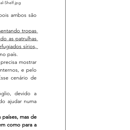
l-Shelf.jpg
mentando tropas 
o as patrulhas 
ugiados sírios, 
no país.
nternos, e pelo 
sse cenário de 
do ajudar numa 
 países, mas de 
em como para a 