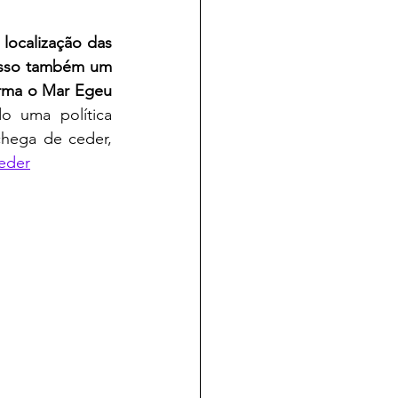
localização das 
isso também um 
orma o Mar Egeu 
 uma política 
chega de ceder, 
eder