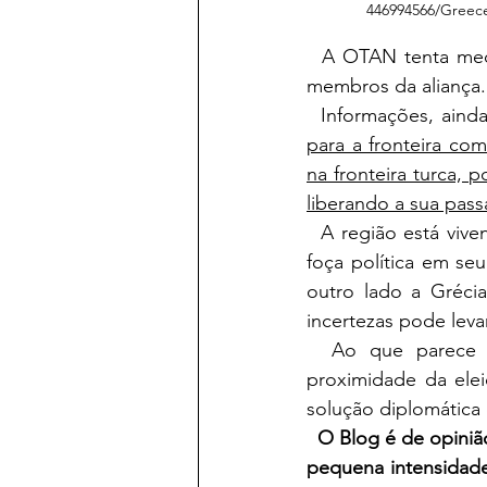
446994566/Greeces
  A OTAN tenta mediar a tensão entre as marinhas dos países em litígio, pois ambos são 
membros da aliança.
  Informações, ain
para a fronteira com
na fronteira turca, 
liberando a sua pas
  A região está vivenciando um impasse, em que o Primeiro-Ministro turco precisa mostrar 
foça política em seu
outro lado a Grécia
incertezas pode levar
  Ao que parece os EUA não estão muito interessados nesse imbróglio, devido a 
proximidade da elei
solução diplomática 
O Blog é de opinião
pequena intensidade