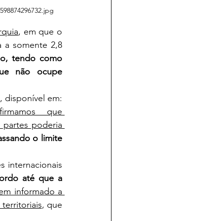
1598874296732.jpg
rquia
, em que o 
a a somente 2,8 
o, tendo como 
ue não ocupe 
 
Grécia e Turquia: relação tensa. Parte II, disponível em: 
firmamos que 
partes poderia 
ssando o limite 
ordo até que a 
em informado a 
erritoriais
, que 