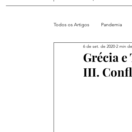
Todos os Artigos
Pandemia
6 de set. de 2020
2 min de
Amer. e Atl. Sul
Europa
Grécia e 
III. Confl
Vídeos do Blog
Geopolític