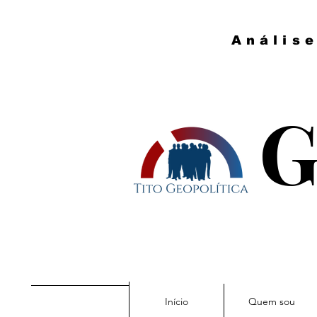
Anális
G
Início
Quem sou