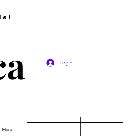
is!
ca
Login
More