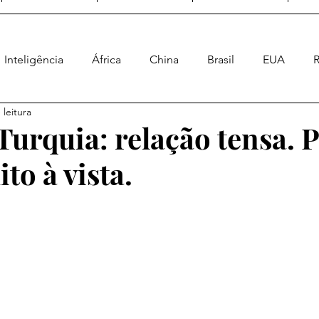
Inteligência
África
China
Brasil
EUA
R
 leitura
Ásia
Geral
Enquete Geopolítica
Poder Naval
Turquia: relação tensa. 
ito à vista.
a Energética
Geopolítica Espacial