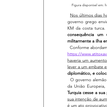
Figura disponível em: h
Nos últimos dias h
governo grego enviou
KM da costa turca.
consequência um 
militarmente a ilha 
  Conforme aborda
https://www.atitoxav
haveria um aumento 
lever a um embate e
diplomático, e coloc
  O governo alemão continua tentando, juntamente com o setor de relações internacionais 
da União Europeia, 
Turquia cesse a sua 
sua intenção de aume
é um ato provocativo