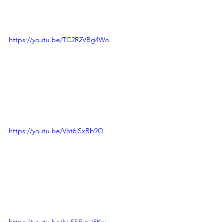
https://youtu.be/TC2R2VBg4Wo
https://youtu.be/Vht6lSxBb9Q
https://youtu.be/bu5SElgU8Kw