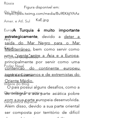
Rússia
Figura disponível em: 
Ori. Médio
https://pbs.twimg.com/media/Bu9EK6jIYAAz
KaE.jpg
Amer. e Atl. Sul
A Turquia é muito importante 
Europa
estrategicamente
, devido a 
deter a 
Ásia
saída do Mar Negro para o Mar 
Geral
Mediterrâneo
, bem como servir como 
uma 
"ponte"entre a Ásia e a Europa
, 
Enquete Geopolítica
principalmente por servir como uma 
Poder Naval
contenção do continente europeu 
contra os iranianos e de extremistas do 
Jogos de Guerra
Oriente Médio.
Vídeos do Blog
  O país possui alguns desafios, como a 
Geopolítica Energética
de integrar a sua parte asiática pobre 
com a sua parte europeia desenvolvida. 
Geopolítica Espacial
Além disso, devido a sua parte oriental 
ser composta por território de difícil 