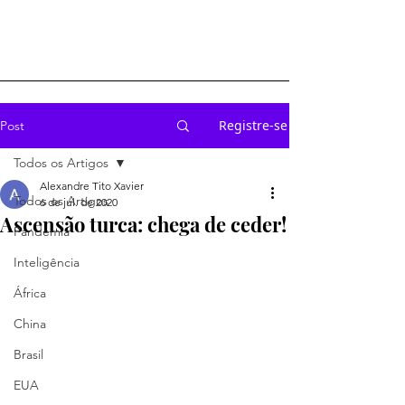
Registre-se
Post
Todos os Artigos
Alexandre Tito Xavier
Todos os Artigos
6 de jul. de 2020
Ascensão turca: chega de ceder!
Pandemia
Inteligência
África
China
Brasil
EUA