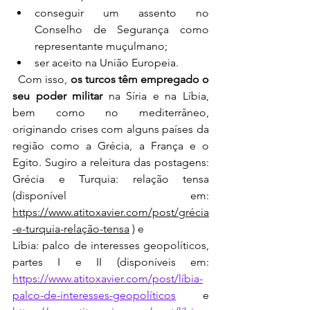
conseguir um assento no 
Conselho de Segurança como 
representante muçulmano;
ser aceito na União Europeia.
  Com isso, 
os turcos têm empregado o 
seu poder militar
 na Síria e na Líbia, 
bem como no mediterrâneo, 
originando crises com alguns países da 
região como a Grécia, a França e o 
Egito. Sugiro a releitura das postagens: 
Grécia e Turquia: relação tensa 
(disponível em: 
https://www.atitoxavier.com/post/grécia
-e-turquia-relação-tensa
 ) e 
Líbia: palco de interesses geopolíticos, 
partes I e II (disponíveis em: 
https://www.atitoxavier.com/post/líbia-
palco-de-interesses-geopolíticos
 e 