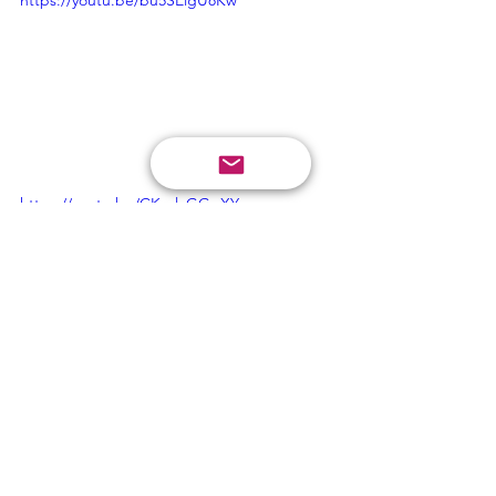
https://youtu.be/CK_zlaGGpXY
https://youtu.be/dpfCP-FwPyw