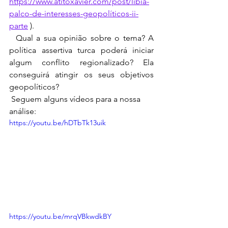
https://www.atitoxavier.com/post/líbia-
palco-de-interesses-geopolíticos-ii-
parte
 ).
  Qual a sua opinião sobre o tema? A 
política assertiva turca poderá iniciar 
algum conflito regionalizado? Ela 
conseguirá atingir os seus objetivos 
geopolíticos?
 Seguem alguns vídeos para a nossa 
análise: 
https://youtu.be/hDTbTk13uik
https://youtu.be/mrqVBkwdkBY