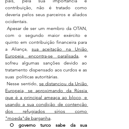
país, 
pela sua importância e 
contribuição, 
não é tratado como 
deveria pelos seus parceiros e aliados 
ocidentais. 
 Apesar de ser um membro da OTAN, 
com o segundo maior exército e 
quinto em contribuição financeira para 
a Aliança, 
sua aceitação na União 
Europeia encontra-se paralisada
, e 
sofreu algumas sanções devido ao 
tratamento dispensado aos curdos e as 
suas  políticas autoritárias.
 Nesse sentido, 
se distanciou da União 
Europeia, se aproximando da Rússia 
que é a principal ameaça ao bloco, e 
usando a sua condição de contenção 
dos refugiados sírios como 
"moeda"de barganha
. 
O governo turco sabe da sua 