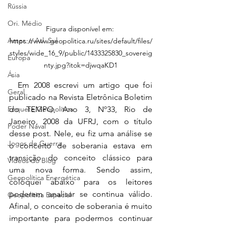
Rússia
Ori. Médio
Figura disponível em: 
Amer. e Atl. Sul
https://www.geopolitica.ru/sites/default/files/
styles/wide_16_9/public/1433325830_sovereig
Europa
nty.jpg?itok=djwqaKD1
Ásia
  Em 2008 escrevi um artigo que foi 
Geral
publicado na Revista Eletrônica Boletim 
do TEMPO, Ano 3, Nº33, Rio de 
Enquete Geopolítica
Janeiro, 2008 da UFRJ, com o título 
Poder Naval
desse post. Nele, eu fiz uma análise se 
Jogos de Guerra
o conceito de soberania estava em 
transição do conceito clássico para 
Vídeos do Blog
uma nova forma. Sendo assim, 
Geopolítica Energética
coloquei abaixo para os leitores 
poderem analisar se continua válido. 
Geopolítica Espacial
Afinal, o conceito de soberania é muito 
importante para podermos continuar 