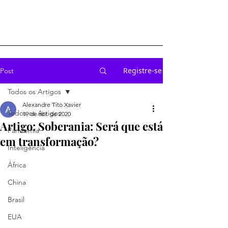
Registre-se
Post
Todos os Artigos
Alexandre Tito Xavier
Todos os Artigos
19 de abr. de 2020
Artigo: Soberania: Será que está
Pandemia
em transformação?
Inteligência
África
China
Brasil
EUA