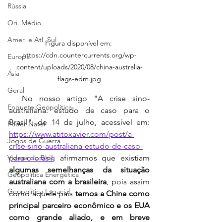
Rússia
Ori. Médio
Amer. e Atl. Sul
Figura disponível em: 
https://cdn.countercurrents.org/wp-
Europa
content/uploads/2020/08/china-australia-
Ásia
flags-edm.jpg
Geral
  No nosso artigo "
A crise sino-
Enquete Geopolítica
australiana: estudo de caso para o 
Brasil", 
de 14 de julho, acessível em: 
Poder Naval
https://www.atitoxavier.com/post/a-
Jogos de Guerra
crise-sino-australiana-estudo-de-caso-
para-o-brasil
, afirmamos que existiam 
Vídeos do Blog
algumas semelhanças da situação 
Geopolítica Energética
australiana com a brasileira
, pois assim 
Geopolítica Espacial
como aquele país 
temos a China como 
principal parceiro econômico e os EUA 
como grande aliado, e em breve 