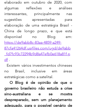
elaborado em outubro de 2020, com 
algumas reflexões e análises 
interessantes, principalmente nas 
sugestões apresentadas para 
elaboração de uma estratégia Brasil - 
China de longo prazo, e que está 
disponível no Blog em: 
https://de9abb8c-83aa-4859-a249-
87cfa41264df.usrfiles.com/ugd/de9abb
_fd7fc93c72294b9d8a47efb0e618a81f.p
df
 .  
  Existem vários investimentos chineses 
no Brasil, inclusive em áreas 
estratégicas como a satelital.
  O Blog é de opinião de que o 
governo brasileiro não estuda a crise 
sino-australiana e se mostra 
despreparado, sem um planejamento 
adequado, para o possível cenário de 