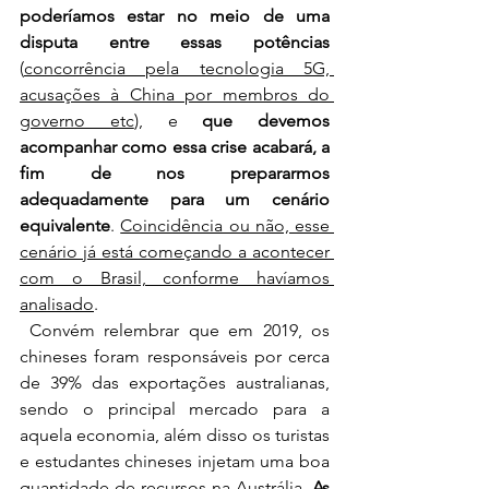
poderíamos estar no meio de uma 
disputa entre essas potências
(
concorrência pela tecnologia 5G, 
acusações à China por membros do 
governo etc
), e
 que devemos 
acompanhar como essa crise acabará, a 
fim de nos prepararmos 
adequadamente para um cenário 
equivalente
. 
Coincidência ou não, esse 
cenário já está começando a acontecer 
com o Brasil, conforme havíamos 
analisado
.
 Convém relembrar que em 2019, os 
chineses foram responsáveis por cerca 
de 39% das exportações australianas, 
sendo o principal mercado para a 
aquela economia, além disso os turistas 
e estudantes chineses injetam uma boa 
quantidade de recursos na Austrália. 
As 