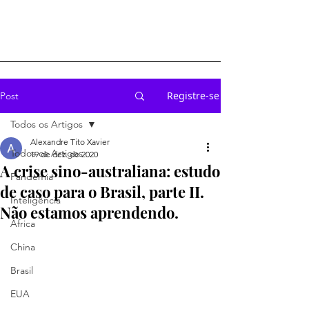
Registre-se
Post
Todos os Artigos
Alexandre Tito Xavier
Todos os Artigos
19 de dez. de 2020
A crise sino-australiana: estudo
Pandemia
de caso para o Brasil, parte II.
Inteligência
Não estamos aprendendo.
África
China
Brasil
EUA