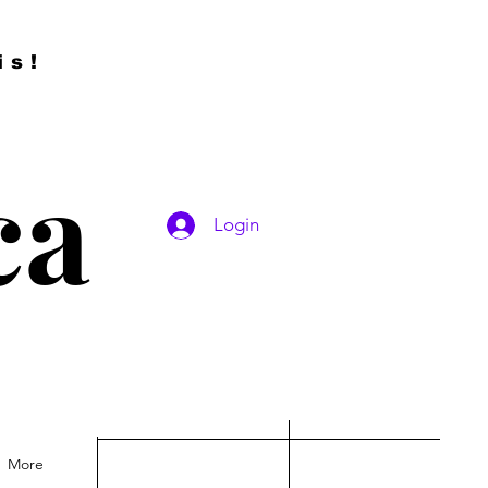
is!
ca
Login
More