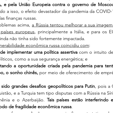
A, e pela União Europeia contra o governo de Mosco
ado a isso, o efeito devastador da pandemia da COVID-1
s finanças russas. 
oblemas acima, 
a Rússia tentou melhorar a sua imagem 
 países europeus
, principalmente a Itália, e para os E
nda não tinha sido fortemente impactada.
lnerabilidade econômica russa coincidiu com
:
 de implementar uma política assertiva 
com o intuito de 
líticos, como a sua segurança energética; e
tando a oportunidade criada pela pandemia para tenta
, o sonho chinês, 
por meio de oferecimento de emprés
sido grandes desafios geopolíticos para Putin
, pois a
istão, e a Turquia tem tipo disputas com a Rússia na Síria
mênia e o Azerbaijão. 
Tais países estão interferindo 
íodo de fragilidade econômica russa
.