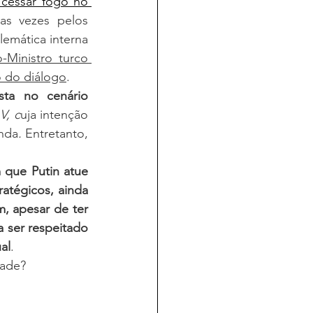
 cessar fogo no 
as vezes pelos 
emática interna 
Ministro turco 
o do diálogo
.
ta no cenário 
V, c
uja intenção 
enda
. 
Entretanto, 
que Putin atue 
atégicos, ainda 
, apesar de ter 
 ser respeitado 
al
. 
dade?