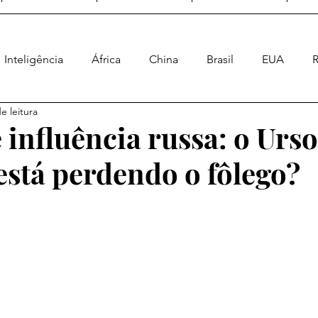
Inteligência
África
China
Brasil
EUA
R
e leitura
Ásia
Geral
Enquete Geopolítica
Poder Naval
 influência russa: o Urso
está perdendo o fôlego?
a Energética
Geopolítica Espacial