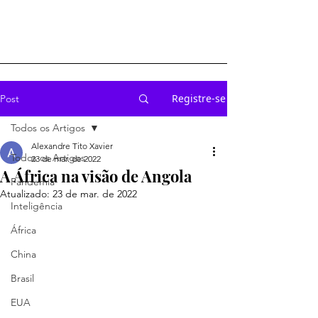
Registre-se
Post
Todos os Artigos
Alexandre Tito Xavier
Todos os Artigos
23 de mar. de 2022
A África na visão de Angola
Pandemia
Atualizado:
23 de mar. de 2022
Inteligência
África
China
Brasil
EUA