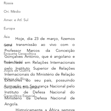
Rússia
Ori. Médio
Amer. e Atl. Sul
Europa
Ásia
	Hoje, dia 23 de março, fizemos 
uma transmissão ao vivo com o 
Geral
Professor Marcos da Conceição 
Enquete Geopolítica
Gonçalves António, que é angolano e 
Poder Naval
licenciado em Relações Internacionais 
pelo Instituto Superior de Relações 
Jogos de Guerra
Internacionais do Ministério de Relação 
Vídeos do Blog
Exteriores do seu país, possuindo 
formação em Segurança Nacional pelo 
Geopolítica Energética
Instituto de Defesa Nacional do 
Geopolítica Espacial
Ministério da Defesa Nacional de 
Angola.
	Historicamente a África sempre 