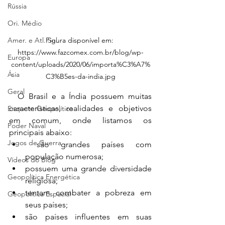
Rússia
Ori. Médio
Amer. e Atl. Sul
Figura disponível em: 
https://www.fazcomex.com.br/blog/wp-
Europa
content/uploads/2020/06/importa%C3%A7%
Ásia
C3%B5es-da-india.jpg
Geral
  O Brasil e a Índia possuem muitas 
características, realidades e objetivos 
Enquete Geopolítica
em comum, onde listamos os 
Poder Naval
principais abaixo:
Jogos de Guerra
 são grandes países com 
população numerosa;
Vídeos do Blog
possuem uma grande diversidade 
Geopolítica Energética
religiosa;
tentam combater a pobreza em 
Geopolítica Espacial
seus países;
são países influentes em suas 