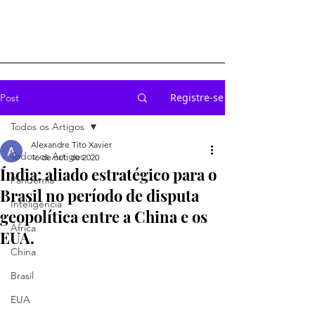
Registre-se
Post
Todos os Artigos
Alexandre Tito Xavier
Todos os Artigos
16 de out. de 2020
Índia: aliado estratégico para o
Pandemia
Brasil no período de disputa
Inteligência
geopolítica entre a China e os
África
EUA.
China
Brasil
EUA